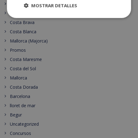
España
MOSTRAR DETALLES
Villa Rentals
Costa Brava
Costa Blanca
Mallorca (Majorca)
Promos
Costa Maresme
Costa del Sol
Mallorca
Costa Dorada
Barcelona
lloret de mar
Begur
Uncategorized
Concursos