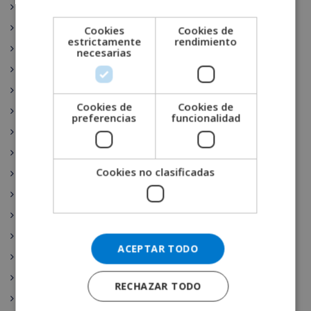
Sant Pere Pescador
CATALAN
Compra Venta
Cookies
Cookies de
ITALIAN
estrictamente
rendimiento
Benidorm
necesarias
DANISH
Arenys de Mar
NORWEGIAN
Sant Pol de Mar
Cookies de
Cookies de
Pineda de Mar
preferencias
funcionalidad
Marbella
Calella
Cookies no clasificadas
Peratallada
S’Agaró
Alicante
Cataluña
ACEPTAR TODO
Valencia
Tossa de Mar
RECHAZAR TODO
Andalucía