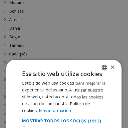
Moraira
Benissa
Altea
Denia
Begur
Tamariu
Cadaqués
Empuria Brava
×
Lloret de Mar
Ese sitio web utiliza cookies
Roses
Este sitio web usa cookies para mejorar la
SPANISH
Pals
experiencia del usuario. Al utilizar nuestro
DUTCH
sitio web, usted acepta todas las cookies
Llafranc
FRENCH
de acuerdo con nuestra Política de
Estartit
cookies.
Más información
SPANISH
Islas Medas
MOSTRAR TODOS LOS SOCIOS
(1913)
GERMAN
Javea
→