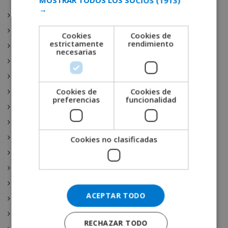
MOSTRAR TODOS LOS SOCIOS
(1913)
GERMAN
→
L'Escala
CATALAN
Moraira
Cookies
Cookies de
ITALIAN
estrictamente
rendimiento
Benissa
necesarias
DANISH
Altea
NORWEGIAN
Denia
Cookies de
Cookies de
Begur
preferencias
funcionalidad
Tamariu
Cadaqués
Empuria Brava
Cookies no clasificadas
Lloret de Mar
Roses
Pals
ACEPTAR TODO
Llafranc
Estartit
RECHAZAR TODO