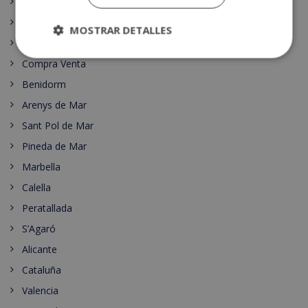
Islas Medas
Javea
MOSTRAR DETALLES
Sant Pere Pescador
Compra Venta
Benidorm
Arenys de Mar
Sant Pol de Mar
Pineda de Mar
Marbella
Calella
Peratallada
S’Agaró
Alicante
Cataluña
Valencia