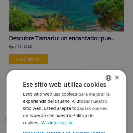
Descubre Tamariu: un encantador pue...
April 15, 2023
READ MORE 
×
Ese sitio web utiliza cookies
Este sitio web usa cookies para mejorar la
SPANISH
experiencia del usuario. Al utilizar nuestro
DUTCH
sitio web, usted acepta todas las cookies
FRENCH
de acuerdo con nuestra Política de
CATEGORIES
cookies.
Más información
SPANISH