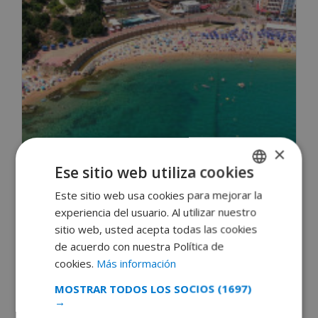
×
Ese sitio web utiliza cookies
Excursiones desde Lloret de Mar: ¿Q...
Este sitio web usa cookies para mejorar la
SPANISH
May 24, 2025
experiencia del usuario. Al utilizar nuestro
DUTCH
sitio web, usted acepta todas las cookies
READ MORE 
FRENCH
de acuerdo con nuestra Política de
cookies.
Más información
SPANISH
MOSTRAR TODOS LOS SOCIOS
(1697)
GERMAN
→
CATALAN