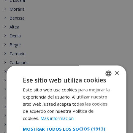
L'Escala
Moraira
Benissa
Altea
Denia
Begur
Tamariu
Cadaqués
×
Empuria Brava
Ese sitio web utiliza cookies
Lloret de Mar
Roses
Este sitio web usa cookies para mejorar la
SPANISH
experiencia del usuario. Al utilizar nuestro
Pals
DUTCH
sitio web, usted acepta todas las cookies
Llafranc
FRENCH
de acuerdo con nuestra Política de
Estartit
cookies.
Más información
SPANISH
Islas Medas
MOSTRAR TODOS LOS SOCIOS
(1913)
GERMAN