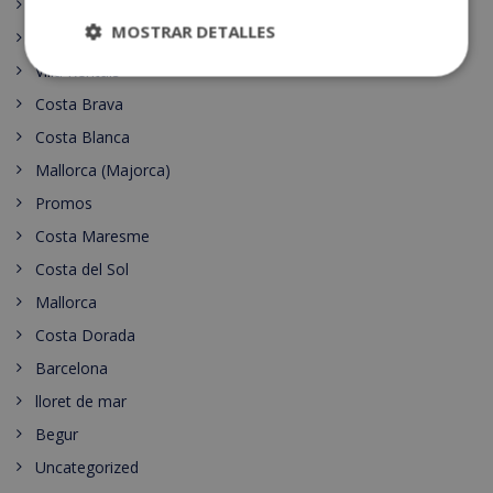
Andalucía
MOSTRAR DETALLES
España
Villa Rentals
Costa Brava
Costa Blanca
Mallorca (Majorca)
Promos
Costa Maresme
Costa del Sol
Mallorca
Costa Dorada
Barcelona
lloret de mar
Begur
Uncategorized