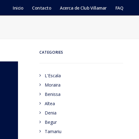
Inicio
Contacto
Acerca de Club Villamar
FAQ
CATEGORIES
L'Escala
Moraira
Benissa
Altea
Denia
Begur
Tamariu