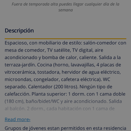
Fuera de temporada alta puedes llegar cualquier día de la
semana
Descripción
Espacioso, con mobiliario de estilo: salón-comedor con
mesa de comedor, TV satélite, TV digital, aire
acondicionado y bomba de calor, caliente. Salida a la
terraza-jardín. Cocina (horno, lavavajillas, 4 placas de
vitrocerámica, tostadora, hervidor de agua eléctrico,
microondas, congelador, cafetera eléctrica). WC
separado. Calentador (200 litros). Ningún tipo de
calefacción. Planta superior: 1 dorm. con 1 cama doble
(180 cm), baño/bidet/WC y aire acondicionado. Salida
al balcón. 2 dorm., cada habitación con 1 cama de
matrimonio (150 cm), aire acondicionado. 1 dorm. con
Read more›
2 camas (90 cm), aire acondicionado. Baño/WC,
Grupos de jóvenes estan permitidos en esta residencia
ducha/WC. Terraza-jardín grande. Muebles de terraza,