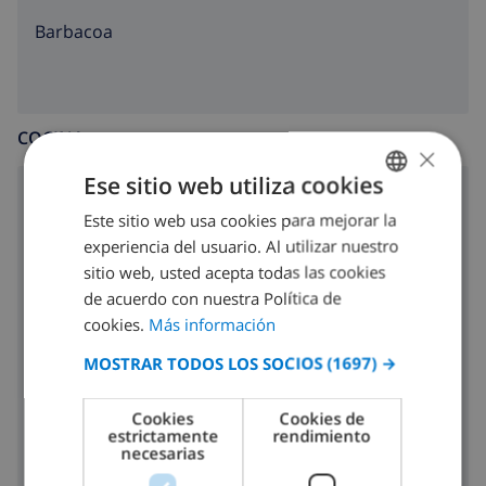
barbacoa
COCINA
×
Ese sitio web utiliza cookies
placa de cocina con 4 hornillos
Este sitio web usa cookies para mejorar la
SPANISH
horno
experiencia del usuario. Al utilizar nuestro
DUTCH
sitio web, usted acepta todas las cookies
microondas
FRENCH
de acuerdo con nuestra Política de
cookies.
Más información
SPANISH
nevera
MOSTRAR TODOS LOS SOCIOS
(1697) →
GERMAN
lavavajillas
CATALAN
lavadora
Cookies
Cookies de
estrictamente
rendimiento
ITALIAN
necesarias
DANISH