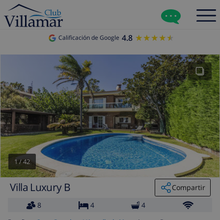
4.8
★★★★★
★★★★★
Calificación de Google
1
/
42
Villa Luxury B
Compartir
8
4
4