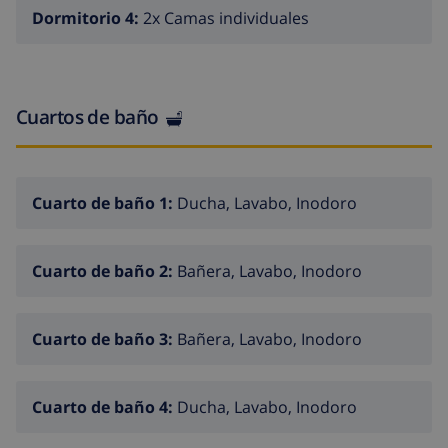
Aquopolis 51 km, parque natura del Delta del Ebro 35
Dormitorio 4:
2x Camas individuales
km, Tarragona 57 km, Reus 48 km, Barcelona 153 km. A
tener en cuenta: coche recomendable. Grupos de
jóvenes sólo bajo petición.
Cuartos de baño
Cuarto de baño 1:
Ducha, Lavabo, Inodoro
Cuarto de baño 2:
Bañera, Lavabo, Inodoro
Cuarto de baño 3:
Bañera, Lavabo, Inodoro
Cuarto de baño 4:
Ducha, Lavabo, Inodoro