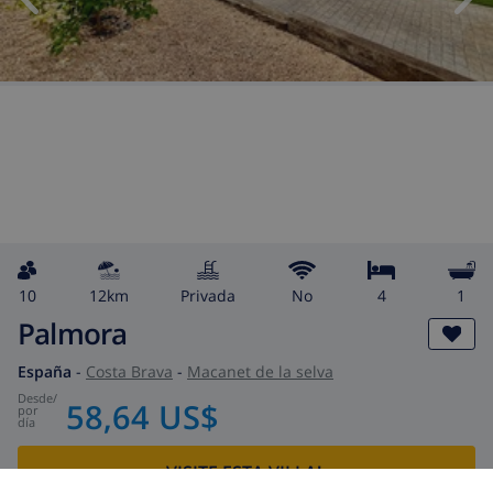
10
12km
privada
No
4
1
Palmora
España
-
Costa Brava
-
Macanet de la selva
desde
/
58,64 US$
por
día
¡VISITE ESTA VILLA!
›