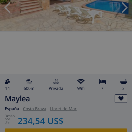
14
600m
privada
wifi
7
3
Maylea
España
-
Costa Brava
-
Lloret de Mar
desde
/
234,54 US$
por
día