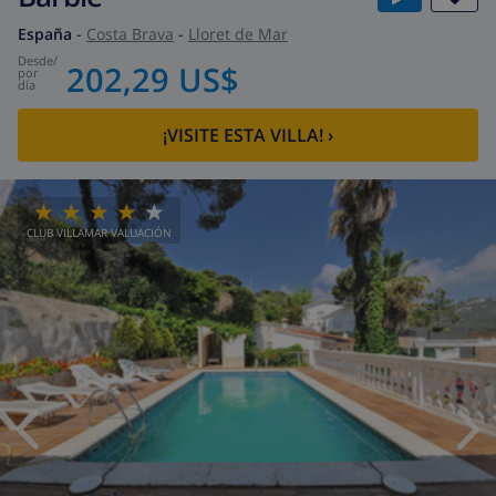
España
-
Costa Brava
-
Lloret de Mar
desde
/
202,29 US$
por
día
¡VISITE ESTA VILLA!
›
CLUB VILLAMAR VALUACIÓN