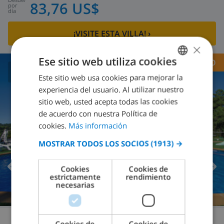
83,76 US$
por
día
¡VISITE ESTA VILLA!
›
×
Ese sitio web utiliza cookies
RECOMENDADO
Este sitio web usa cookies para mejorar la
SPANISH
8.6
/ 10 |
55
OPINIONES
experiencia del usuario. Al utilizar nuestro
DUTCH
sitio web, usted acepta todas las cookies
FRENCH
de acuerdo con nuestra Política de
cookies.
Más información
SPANISH
MOSTRAR TODOS LOS SOCIOS
(1913) →
GERMAN
CATALAN
Cookies
Cookies de
estrictamente
rendimiento
ITALIAN
necesarias
DANISH
NORWEGIAN
Cookies de
Cookies de