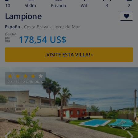
10
500m
privada
wifi
3
2
Lampione
España
-
Costa Brava
-
Lloret de Mar
desde
/
178,54 US$
por
día
¡VISITE ESTA VILLA!
›
7.8
/ 10 |
2
OPINIONES