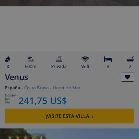
8
600m
privada
wifi
3
2
Venus
España
-
Costa Brava
-
Lloret de Mar
desde
/
241,75 US$
por
día
¡VISITE ESTA VILLA!
›