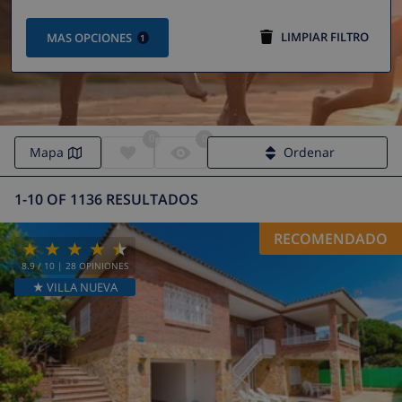
LIMPIAR FILTRO
MAS OPCIONES
1
0
0
Mapa
Ordenar
1-10 OF 1136 RESULTADOS
RECOMENDADO
8.9
/ 10 |
28
OPINIONES
★ VILLA NUEVA