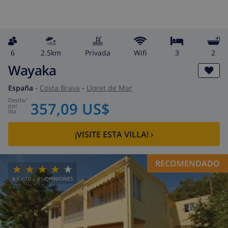
6
2.5km
privada
wifi
3
2
Wayaka
España
-
Costa Brava
-
Lloret de Mar
desde
/
357,09 US$
por
día
¡VISITE ESTA VILLA!
›
RECOMENDADO
8.6
/ 10 |
61
OPINIONES