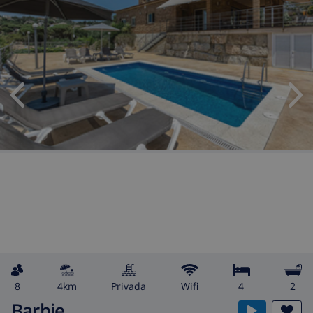
8
4km
privada
wifi
4
2
Barbie