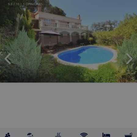
9.0
/ 10 |
1
OPINIONES