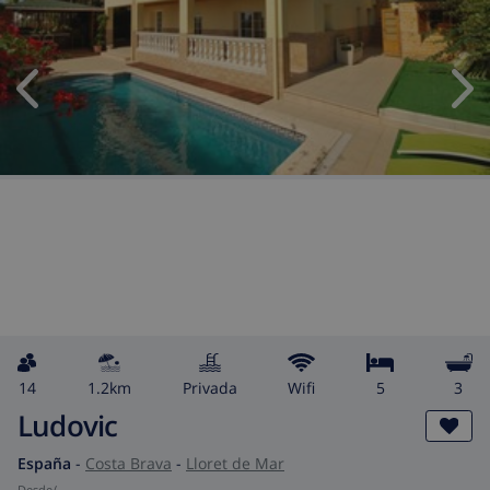
14
1.2km
privada
wifi
5
3
Ludovic
España
-
Costa Brava
-
Lloret de Mar
desde
/