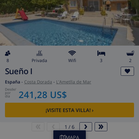
8
privada
wifi
3
2
Sueño I
España
-
Costa Dorada
-
L'Ametlla de Mar
desde
/
241,28 US$
por
día
¡VISITE ESTA VILLA!
›
1
/
6
MAPA