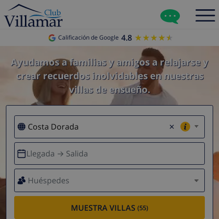
4.8
★★★★★
★★★★★
Calificación de Google
Ayudamos a familias y amigos a relajarse y
crear recuerdos inolvidables en nuestras
villas de ensueño.
×
Llegada → Salida
Huéspedes
MUESTRA VILLAS
(55)