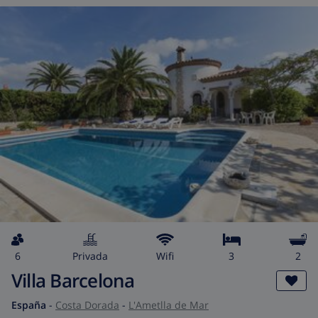
6
privada
wifi
3
2
Villa Barcelona
España
-
Costa Dorada
-
L'Ametlla de Mar