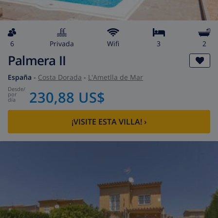
6
privada
wifi
3
2
Palmera II
España
-
Costa Dorada
-
L'Ametlla de Mar
desde
/
230,88 US$
por
día
¡VISITE ESTA VILLA!
›