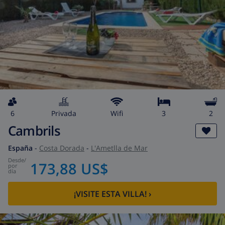
6
privada
wifi
3
2
Cambrils
España
-
Costa Dorada
-
L'Ametlla de Mar
desde
/
173,88 US$
por
día
¡VISITE ESTA VILLA!
›