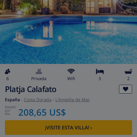
6
privada
wifi
3
2
Platja Calafato
España
-
Costa Dorada
-
L'Ametlla de Mar
desde
/
208,65 US$
por
día
¡VISITE ESTA VILLA!
›