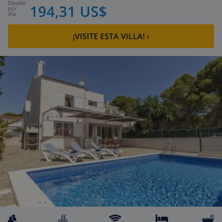
desde
/
194,31 US$
por
día
¡VISITE ESTA VILLA!
›