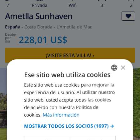
7
privada
wifi
3
2
Ametlla Sunhaven
España
-
Costa Dorada
-
L'Ametlla de Mar
desde
/
228,01 US$
por
día
¡VISITE ESTA VILLA!
›
×
Ese sitio web utiliza cookies
Este sitio web usa cookies para mejorar la
SPANISH
experiencia del usuario. Al utilizar nuestro
DUTCH
sitio web, usted acepta todas las cookies
FRENCH
de acuerdo con nuestra Política de
cookies.
Más información
SPANISH
MOSTRAR TODOS LOS SOCIOS
(1697) →
GERMAN
CATALAN