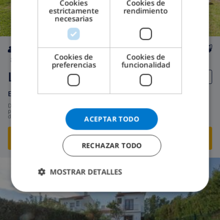
Cookies
Cookies de
estrictamente
rendimiento
ITALIAN
necesarias
DANISH
NORWEGIAN
Cookies de
Cookies de
8
privada
wifi
4
4
preferencias
funcionalidad
Luxury B
España
-
Costa Dorada
-
L'Ametlla de Mar
desde
/
387,73 US$
por
día
ACEPTAR TODO
¡VISITE ESTA VILLA!
›
RECHAZAR TODO
MOSTRAR DETALLES