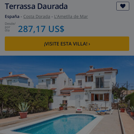
Terrassa Daurada
España
-
Costa Dorada
-
L'Ametlla de Mar
desde
/
287,17 US$
por
día
¡VISITE ESTA VILLA!
›