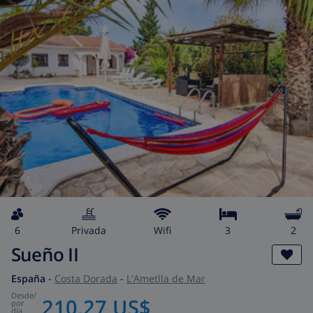
6
privada
wifi
3
2
Sueño II
España
-
Costa Dorada
-
L'Ametlla de Mar
desde
/
210,27 US$
por
día