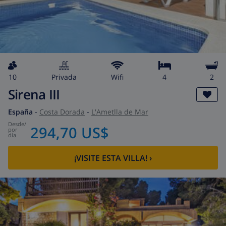
10
privada
wifi
4
2
Sirena III
España
-
Costa Dorada
-
L'Ametlla de Mar
desde
/
294,70 US$
por
día
¡VISITE ESTA VILLA!
›