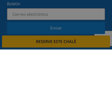
Boletín
Enviar
Suscríbase a nuestro boletín y manténgase
RESERVE ESTE CHALÉ
informado sobre nuestras últimas noticias y
ofertas. Respetamos su privacidad.
Alquile su casa
¿Quiere alquilar su propiedad con nosotros?
Leer más