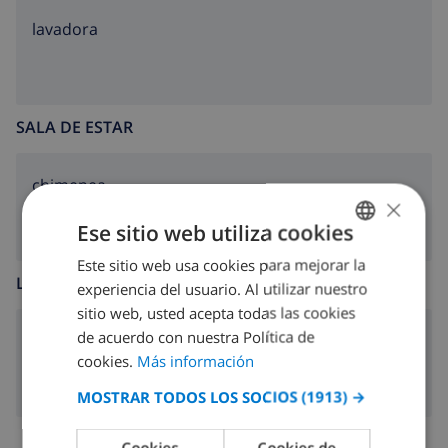
lavadora
SALA DE ESTAR
chimenea
×
Ese sitio web utiliza cookies
Este sitio web usa cookies para mejorar la
SPANISH
LOS NIÑOS SON BIENVENIDOS
experiencia del usuario. Al utilizar nuestro
DUTCH
sitio web, usted acepta todas las cookies
FRENCH
de acuerdo con nuestra Política de
Cuna
cookies.
Más información
SPANISH
MOSTRAR TODOS LOS SOCIOS
(1913) →
GERMAN
CATALAN
Cookies
Cookies de