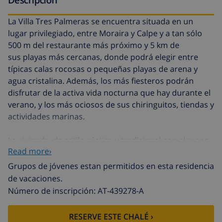
La Villa Tres Palmeras se encuentra situada en un
lugar privilegiado, entre Moraira y Calpe y a tan sólo
500 m del restaurante más próximo y 5 km de
sus playas más cercanas, donde podrá elegir entre
típicas calas rocosas o pequeñas playas de arena y
agua cristalina. Además, los más fiesteros podrán
disfrutar de la activa vida nocturna que hay durante el
verano, y los más ociosos de sus chiringuitos, tiendas y
actividades marinas.
La vivienda, de estilo rústico y tradicional con algunos
Read more›
muebles antiguos de gran valor, está distribuida en
dos plantas. Se accede desde la planta baja y al entrar
Grupos de jóvenes estan permitidos en esta residencia
encontrarán un comedor, un salón con chimenea, un
de vacaciones.
baño y una cocina americana. En la planta alta hay dos
Número de inscripción: AT-439278-A
dormitorios, uno de ellos ensuite y el otro amplio
dormitorio, con un gran sillón en la misma habitación,
RESERVE ESTE CHALÉ ›