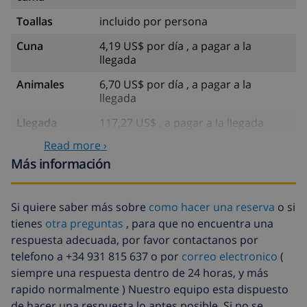
Toallas
incluido por persona
Cuna
4,19 US$ por día , a pagar a la
llegada
Animales
6,70 US$ por día , a pagar a la
llegada
Llegada
117,27 US$ , a pagar a la llegada
tardía
Read more ›
Sábanas
17,59 US$ por persona , a pagar a la
Más información
extra
llegada
Toallas extra
8,80 US$ por persona , a pagar a la
Si quiere saber más sobre
como hacer una reserva
o si
llegada
tienes
otra preguntas
, para que no encuentra una
Salida tardía
113,75 US$
respuesta adecuada, por favor contactanos por
telefono a +34 931 815 637 o por
correo electronico
(
Limpieza
basado en consumo de energía
siempre una respuesta dentro de 24 horas, y más
extra
(52,77 US$/HOUR)
rapido normalmente ) Nuestro equipo esta dispuesto
Fondo
4.80% del importe total
de hacer una respuesta lo antes posible. Si no se