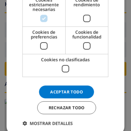
Horario de llegada y salida
estrictamente
rendimiento
ITALIAN
necesarias
DANISH
NORWEGIAN
Llegada:
Desde 16:00 antes de 19:00
Cookies de
Cookies de
preferencias
funcionalidad
Salida:
Antes de: 10:00
Cookies no clasificadas
RESERVE ESTE CHALÉ ›
Alrededores
ACEPTAR TODO
RECHAZAR TODO
MOSTRAR DETALLES