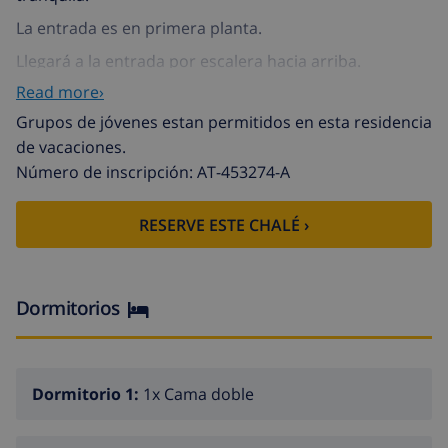
La entrada es en primera planta.
Llegará a la entrada por escalera hacia arriba.
Read more›
Plaza Antonio es un chalé individual con piscina
privada.
Grupos de jóvenes estan permitidos en esta residencia
de vacaciones.
Planta baja: Aquí se encuentran:
Número de inscripción: AT-453274-A
sala de estar
RESERVE ESTE CHALÉ ›
comedor
1 dormitorios
1 cuartos de baño
Dormitorios
La primera planta: Aquí se encuentran:
sala de estar
cocina americana
Dormitorio 1:
1x Cama doble
comedor