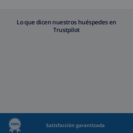
extra
(52,77 US$/HOUR)
Fondo
4.80% del importe total
cancelación:
Lo que dicen nuestros huéspedes en
Trustpilot
Satisfacción garantizada