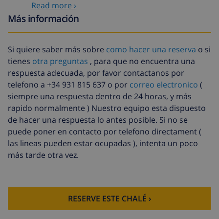
Read more ›
Ropa de
incluido por persona
Más información
cama
Toallas
incluido por persona
Si quiere saber más sobre
como hacer una reserva
o si
Cuna
4,19 US$ por día , a pagar a la
tienes
otra preguntas
, para que no encuentra una
llegada
respuesta adecuada, por favor contactanos por
Animales
6,70 US$ por día , a pagar a la
telefono a +34 931 815 637 o por
correo electronico
(
llegada
siempre una respuesta dentro de 24 horas, y más
rapido normalmente ) Nuestro equipo esta dispuesto
Llegada
117,27 US$ , a pagar a la llegada
de hacer una respuesta lo antes posible. Si no se
tardía
puede poner en contacto por telefono directament (
Sábanas
17,59 US$ por persona , a pagar a la
las lineas pueden estar ocupadas ), intenta un poco
extra
llegada
más tarde otra vez.
Toallas extra
8,80 US$ por persona , a pagar a la
llegada
Salida tardía
113,75 US$
RESERVE ESTE CHALÉ ›
Limpieza
basado en consumo de energía