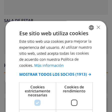
SALA DE ESTAR
×
Ese sitio web utiliza cookies
chimenea
Este sitio web usa cookies para mejorar la
SPANISH
experiencia del usuario. Al utilizar nuestro
DUTCH
sitio web, usted acepta todas las cookies
FRENCH
de acuerdo con nuestra Política de
Horario de llegada y salida
cookies.
Más información
SPANISH
MOSTRAR TODOS LOS SOCIOS
(1913) →
GERMAN
CATALAN
Cookies
Cookies de
Llegada:
Desde 16:00 antes de 19:00
estrictamente
rendimiento
ITALIAN
necesarias
DANISH
Salida:
Antes de: 10:00
NORWEGIAN