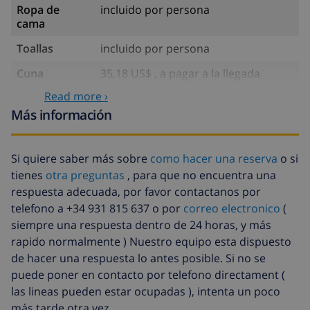
Ropa de
incluido por persona
cama
Toallas
incluido por persona
Cuna
35,18 US$ , a pagar a la llegada
Read more ›
Trona
5,03 US$ por día , a pagar a la
llegada
Más información
Agua
incluido
Si quiere saber más sobre
como hacer una reserva
o si
Gas
incluido
tienes
otra preguntas
, para que no encuentra una
Sábanas
17,59 US$ por persona , a pagar a la
respuesta adecuada, por favor contactanos por
extra
llegada
telefono a +34 931 815 637 o por
correo electronico
(
siempre una respuesta dentro de 24 horas, y más
Toallas extra
8,80 US$ por persona , a pagar a la
llegada
rapido normalmente ) Nuestro equipo esta dispuesto
de hacer una respuesta lo antes posible. Si no se
Salida tardía
113,75 US$
puede poner en contacto por telefono directament (
Limpieza
basado en consumo de energía
las lineas pueden estar ocupadas ), intenta un poco
extra
(52,77 US$/HOUR)
más tarde otra vez.