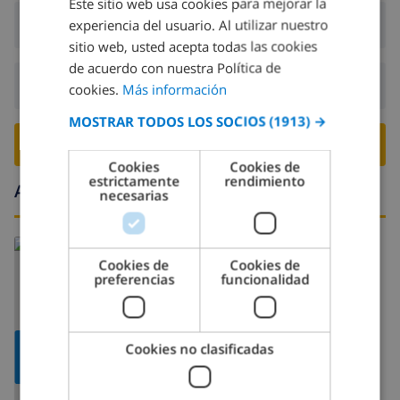
Este sitio web usa cookies para mejorar la
SPANISH
Llegada:
Desde 16:00 antes de 19:00
experiencia del usuario. Al utilizar nuestro
DUTCH
sitio web, usted acepta todas las cookies
FRENCH
de acuerdo con nuestra Política de
Salida:
Antes de: 10:00
cookies.
Más información
SPANISH
MOSTRAR TODOS LOS SOCIOS
(1913) →
GERMAN
RESERVE ESTE CHALÉ ›
CATALAN
Cookies
Cookies de
estrictamente
rendimiento
ITALIAN
Alrededores
necesarias
DANISH
NORWEGIAN
Cookies de
Cookies de
preferencias
funcionalidad
MOSTRAR
Cookies no clasificadas
MAPA