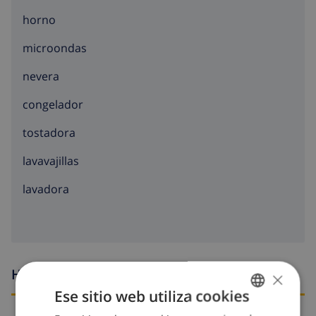
horno
microondas
nevera
congelador
tostadora
lavavajillas
lavadora
Horario de llegada y salida
×
Ese sitio web utiliza cookies