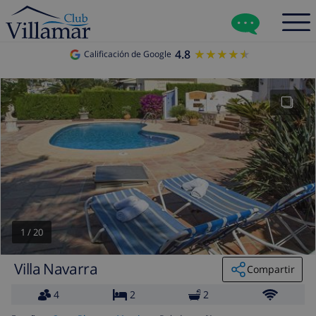
4.8
★★★★★
★★★★★
Calificación de Google
1
/
20
Villa Navarra
Compartir
4
2
2