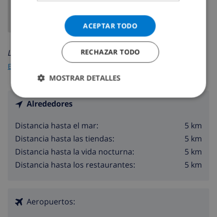
ACEPTAR TODO
RECHAZAR TODO
Leer más sobre:
España
>
Costa Blanca >
Moraira
>
Baladrar
MOSTRAR DETALLES
Alrededores
5 km
Distancia hasta el mar:
5 km
Distancia hasta las tiendas:
5 km
Distancia hasta la vida nocturna:
5 km
Distancia hasta los restaurantes:
Aeropuertos: