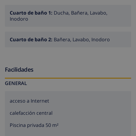
terraza
Cuarto de baño 1:
Ducha, Bañera, Lavabo,
barbacoa
Inodoro
ducha exterior
Más info
Cuarto de baño 2:
Bañera, Lavabo, Inodoro
población más cercana a menos de 5 kilómetros de
la villa
playa más cercana: MORAIRA (a menos de 5
Facilidades
kilómetros de la villa)
GENERAL
aeropuerto más cercano: EL ALTET DE ALICANTE (a
menos de 100 kilómetros de la villa)
acceso a Internet
no se admiten mascotas
calefacción central
Características y servicios con suplemento de precio
Piscina privada 50 m²
calefacción central (botellas de gas)