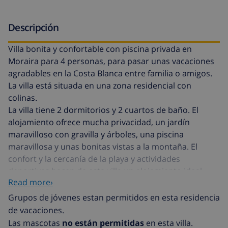
Descripción
Villa bonita y confortable con piscina privada en
Moraira para 4 personas, para pasar unas vacaciones
agradables en la Costa Blanca entre familia o amigos.
La villa está situada en una zona residencial con
colinas.
La villa tiene 2 dormitorios y 2 cuartos de baño. El
alojamiento ofrece mucha privacidad, un jardín
maravilloso con gravilla y árboles, una piscina
maravillosa y unas bonitas vistas a la montaña. El
confort y la cercanía de la playa y actividades
deportivas hacen de esta villa un alojamiento ideal
Read more›
para pasar el verano en la Costa Blanca.
Grupos de jóvenes estan permitidos en esta residencia
Interior de la villa
de vacaciones.
Las mascotas
no están permitidas
en esta villa.