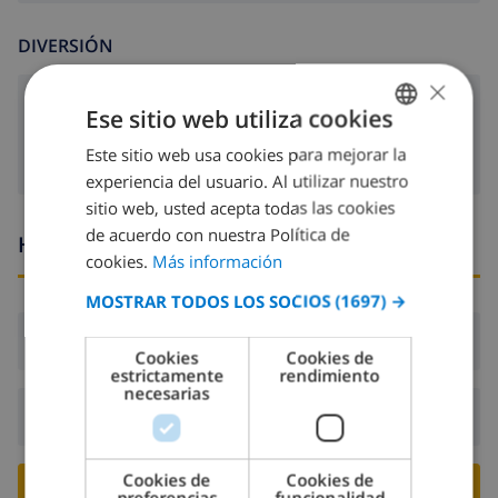
DIVERSIÓN
×
Cable tv
Ese sitio web utiliza cookies
Este sitio web usa cookies para mejorar la
SPANISH
experiencia del usuario. Al utilizar nuestro
DUTCH
sitio web, usted acepta todas las cookies
FRENCH
de acuerdo con nuestra Política de
Horario de llegada y salida
cookies.
Más información
SPANISH
MOSTRAR TODOS LOS SOCIOS
(1697) →
GERMAN
Llegada:
Desde 16:00 antes de 19:00
CATALAN
Cookies
Cookies de
estrictamente
rendimiento
ITALIAN
necesarias
Salida:
Antes de: 10:00
DANISH
NORWEGIAN
Cookies de
Cookies de
RESERVE ESTE CHALÉ ›
preferencias
funcionalidad