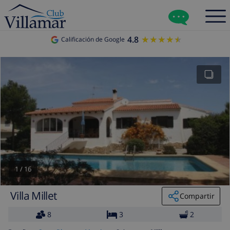
4.8
★★★★★
★★★★★
Calificación de Google
1
/
16
Villa Millet
Compartir
8
3
2