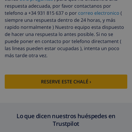
Sábanas
17,59 US$ por persona , a pagar a la
respuesta adecuada, por favor contactanos por
extra
llegada
telefono a +34 931 815 637 o por
correo electronico
(
siempre una respuesta dentro de 24 horas, y más
Toallas extra
8,80 US$ por persona , a pagar a la
llegada
rapido normalmente ) Nuestro equipo esta dispuesto
de hacer una respuesta lo antes posible. Si no se
Salida tardía
113,75 US$
puede poner en contacto por telefono directament (
Limpieza
basado en consumo de energía
las lineas pueden estar ocupadas ), intenta un poco
extra
(52,77 US$/HOUR)
más tarde otra vez.
Fondo
4.80% del importe total
cancelación:
RESERVE ESTE CHALÉ ›
Lo que dicen nuestros huéspedes en
Trustpilot