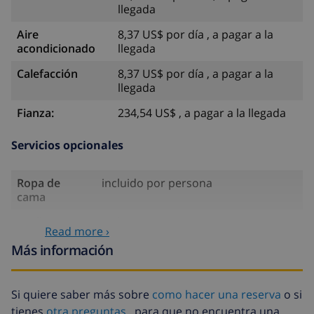
llegada
Aire
8,37 US$ por día , a pagar a la
acondicionado
llegada
Calefacción
8,37 US$ por día , a pagar a la
llegada
Fianza:
234,54 US$ , a pagar a la llegada
Servicios opcionales
Ropa de
incluido por persona
cama
Toallas
incluido por persona
Read more ›
Agua
incluido
Más información
Electricidad
incluido
Si quiere saber más sobre
como hacer una reserva
o si
Gas
incluido
tienes
otra preguntas
, para que no encuentra una