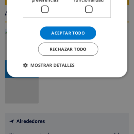
Alrededores
Leer más sobre:
ACEPTAR TODO
España
>
Costa Blanca >
Moraira
>
Sabatera
RECHAZAR TODO
MOSTRAR DETALLES
MOSTRAR
MAPA
Alrededores