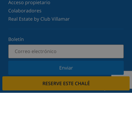
Acceso propietario
Colaboradores
Real Estate by Club Villamar
Boletín
Enviar
Suscríbase a nuestro boletín y manténgase
RESERVE ESTE CHALÉ
informado sobre nuestras últimas noticias y
ofertas. Respetamos su privacidad.
Alquile su casa