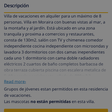
Descripción
Villa de vacaciones en alquiler para un máximo de 8
personas. Villa en Moraira con buenas vistas al mar, a
la montaña y al jardín. Está ubicado en una zona
tranquila y proxima a comercios y restaurantes,
consta de 130m2. salón con TV y chimenea comedor
independiente cocina independiente con microondas y
lavadora 3 dormitorios con dos camas inependientes
cada uno 1 dormitorio con cama doble radiadores
eléctricos 2 cuartos de baño completos barbacoa de
obra terraza cubierta piscina con escalera metalica de
5x10 parcela parcialmente vallada de 800m2 2
Read more›
aparcamientos abiertos sobre terreno propio
Grupos de jóvenes estan permitidos en esta residencia
El uso del aire acondicionado o calefacción tiene coste
de vacaciones.
adicional que se cobrará a su llegada
Las mascotas
no están permitidas
en esta villa.