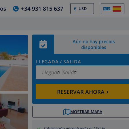
ros
+34 931 815 637
€
Aún no hay precios
disponibles
LLEGADA
/
SALIDA
Llegada
Salida
›
RESERVAR AHORA
MOSTRAR MAPA
Satisfacción garantizada al 100 %