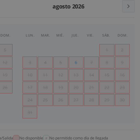
agosto 2026
DOM.
LUN.
MAR.
MIÉ.
JUE.
VIE.
SÁB.
DOM.
5
1
2
12
3
4
5
6
7
8
9
19
10
11
12
13
14
15
16
26
17
18
19
20
21
22
23
24
25
26
27
28
29
30
31
a/Salida
No disponible
No permitido como día de llegada