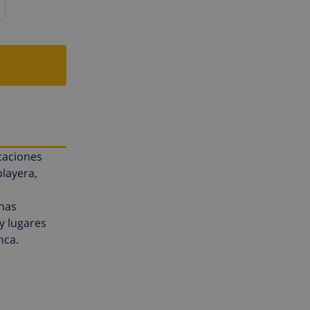
caciones
playera,
unas
 y lugares
nca.