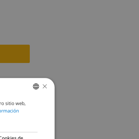
×
ro sitio web,
SPANISH
ormación
DUTCH
FRENCH
SPANISH
Cookies de