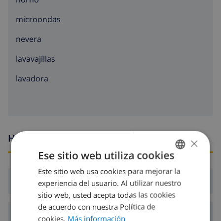
microondas
nevera
lavavajillas
lavadora
Horario de llegada y salida
×
Ese sitio web utiliza cookies
Este sitio web usa cookies para mejorar la
SPANISH
Llegada:
Desde 16:00 antes de 19:00
experiencia del usuario. Al utilizar nuestro
DUTCH
sitio web, usted acepta todas las cookies
FRENCH
de acuerdo con nuestra Política de
Salida:
Antes de: 10:00
cookies.
Más información
SPANISH