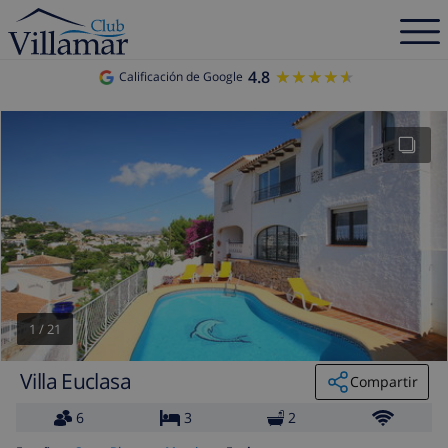
4.8
★★★★★
★★★★★
Calificación de Google
1
/
21
Villa Euclasa
Compartir
6
3
2