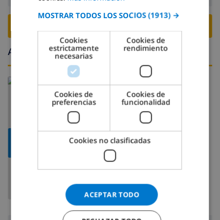
MOSTRAR TODOS LOS SOCIOS
(1913) →
GERMAN
RESERVE ESTE CHALÉ ›
CATALAN
Cookies
Cookies de
estrictamente
rendimiento
Alrededores
ITALIAN
necesarias
DANISH
Leer más sobre:
NORWEGIAN
Cookies de
Cookies de
España
>
Costa Blanca >
Moraira
preferencias
funcionalidad
MOSTRAR
Cookies no clasificadas
MAPA
ACEPTAR TODO