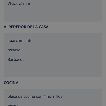
120 - 210 cm de profundidad, Disponible por
Vistas al mar
temporada: 01.Ene. - 31.Dic.). En el inmueble: Wifi,
calefacción central. Aparcamiento en el mismo
terreno. Supermercado 1.5 km, restaurante 1.5 km,
parada autobús 3 km, playa de arena 1.5 km. A tener
ALREDEDOR DE LA CASA
en cuenta: adecuado para familias. El propietario no
acepta grupos de adolescentes/jóvenes.
aparcamiento
terazza
barbacoa
COCINA
placa de cocina con 4 hornillos
horno