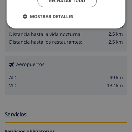
RECHAZAR TODO
Alrededores
MOSTRAR DETALLES
1.5 km
Distancia hasta el mar:
2.5 km
Distancia hasta las tiendas:
2.5 km
Distancia hasta la vida nocturna:
2.5 km
Distancia hasta los restaurantes:
Aeropuertos:
99 km
ALC:
132 km
VLC:
Servicios
Servicios obligatorios