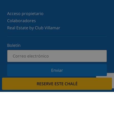
Acceso propietario
Colaboradores
Real Estate by Club Villamar
Boletín
Enviar
Suscríbase a nuestro boletín y manténgase
RESERVE ESTE CHALÉ
informado sobre nuestras últimas noticias y
ofertas. Respetamos su privacidad.