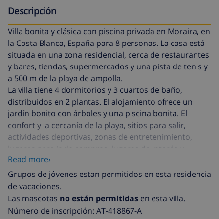
Descripción
Villa bonita y clásica con piscina privada en Moraira, en
la Costa Blanca, España para 8 personas. La casa está
situada en una zona residencial, cerca de restaurantes
y bares, tiendas, supermercados y una pista de tenis y
a 500 m de la playa de ampolla.
La villa tiene 4 dormitorios y 3 cuartos de baño,
distribuidos en 2 plantas. El alojamiento ofrece un
jardín bonito con árboles y una piscina bonita. El
confort y la cercanía de la playa, sitios para salir,
actividades deportivas, zonas de entretenimiento,
lugares para ir de compras, lugares de interés y
Read more›
cultura hacen de esta villa un alojamiento apropiado
para pasar sus vacaciones en España con su familia,
Grupos de jóvenes estan permitidos en esta residencia
sus amigos y sus mascotas.
de vacaciones.
Las mascotas
no están permitidas
en esta villa.
Interior de la villa
Número de inscripción: AT-418867-A