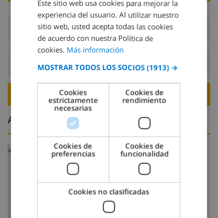
Este sitio web usa cookies para mejorar la
SPANISH
kilómetros de la casa)
experiencia del usuario. Al utilizar nuestro
DUTCH
parque de atracciones (Terra Mitica) (a menos de 25
sitio web, usted acepta todas las cookies
Llegada:
Desde 16:00 antes de 18:00
FRENCH
kilómetros de la casa)
de acuerdo con nuestra Política de
cookies.
Más información
SPANISH
Lugares de interés y cultura en Moraira, en la Costa
Salida:
Antes de: 10:00
MOSTRAR TODOS LOS SOCIOS
(1913) →
Blanca
GERMAN
CATALAN
Cookies
Cookies de
iglesia (Moraira) y castillo (Moraira) (a menos de
RESERVE ESTE CHALÉ ›
estrictamente
rendimiento
ITALIAN
1000 metros del alojamiento)
necesarias
Alrededores
DANISH
museo (Eco Teulada) (a menos de 5 kilómetros del
alojamiento)
NORWEGIAN
Cookies de
Cookies de
Actividades deportivas
preferencias
funcionalidad
tenis y esquí acuático (a menos de 1000 metros de
la villa)
Cookies no clasificadas
golf, equitación y ciclismo (a menos de 5 kilómetros
MOSTRAR MAPA
de la villa)