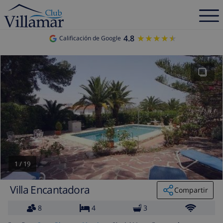
4.8
★★★★★
★★★★★
Calificación de Google
1
/
19
Villa Encantadora
Compartir
8
4
3