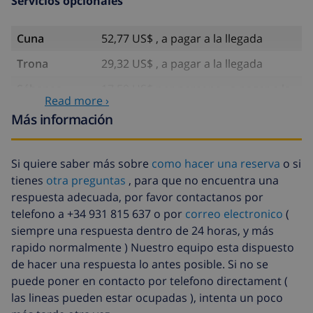
Servicios opcionales
Cuna
52,77 US$ , a pagar a la llegada
Trona
29,32 US$ , a pagar a la llegada
Sábanas
17,59 US$ por persona , a pagar a la
Read more ›
extra
llegada
Más información
Toallas extra
8,80 US$ por persona , a pagar a la
llegada
Si quiere saber más sobre
como hacer una reserva
o si
Salida tardía
113,75 US$
tienes
otra preguntas
, para que no encuentra una
Limpieza
basado en consumo de energía
respuesta adecuada, por favor contactanos por
extra
(52,77 US$/HOUR)
telefono a +34 931 815 637 o por
correo electronico
(
siempre una respuesta dentro de 24 horas, y más
Fondo
4.80% del importe total
cancelación:
rapido normalmente ) Nuestro equipo esta dispuesto
de hacer una respuesta lo antes posible. Si no se
puede poner en contacto por telefono directament (
las lineas pueden estar ocupadas ), intenta un poco