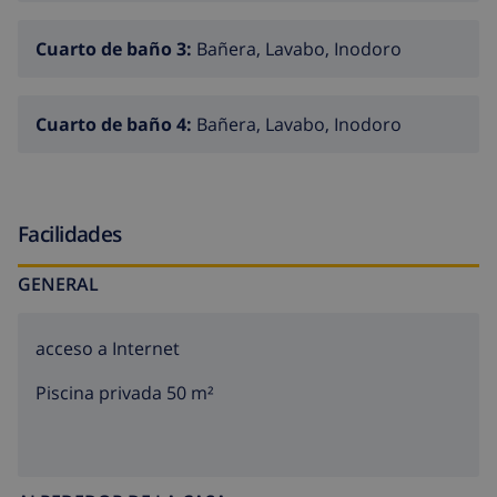
de compañía. No se admiten grupos de jóvenes. Cabe
Cuarto de baño 3:
Bañera, Lavabo, Inodoro
la posibilidad de alojar 1 persona más con un coste
extra de 84€ persona y semana
Cuarto de baño 4:
Bañera, Lavabo, Inodoro
Facilidades
GENERAL
acceso a Internet
Piscina privada 50 m²