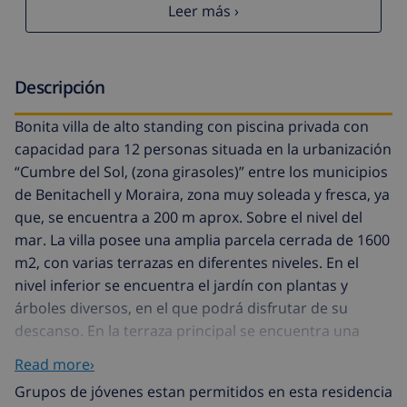
Leer más ›
Descripción
Bonita villa de alto standing con piscina privada con
capacidad para 12 personas situada en la urbanización
“Cumbre del Sol, (zona girasoles)” entre los municipios
de Benitachell y Moraira, zona muy soleada y fresca, ya
que, se encuentra a 200 m aprox. Sobre el nivel del
mar. La villa posee una amplia parcela cerrada de 1600
m2, con varias terrazas en diferentes niveles. En el
nivel inferior se encuentra el jardín con plantas y
árboles diversos, en el que podrá disfrutar de su
descanso. En la terraza principal se encuentra una
amplia piscina, zona de barbacoa cubierta, y porche
Read more›
cubierto con muebles confortables de exterior. El
Grupos de jóvenes estan permitidos en esta residencia
interior de la vivienda está dividido en 3 niveles con