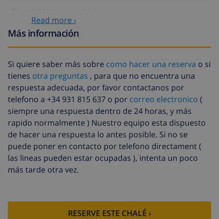
Electricidad
incluido
Read more ›
Gas
incluido
Más información
Llegada
58,64 US$ , a pagar a la llegada
tardía
Si quiere saber más sobre
como hacer una reserva
o si
Cama extra
14,07 US$ por día , a pagar a la
tienes
otra preguntas
, para que no encuentra una
llegada
respuesta adecuada, por favor contactanos por
telefono a +34 931 815 637 o por
correo electronico
(
Sábanas
17,59 US$ por persona , a pagar a la
siempre una respuesta dentro de 24 horas, y más
extra
llegada
rapido normalmente ) Nuestro equipo esta dispuesto
Toallas extra
8,80 US$ por persona , a pagar a la
de hacer una respuesta lo antes posible. Si no se
llegada
puede poner en contacto por telefono directament (
Salida tardía
113,75 US$
las lineas pueden estar ocupadas ), intenta un poco
más tarde otra vez.
Limpieza
basado en consumo de energía
extra
(52,77 US$/HOUR)
Fondo
4.80% del importe total
cancelación:
RESERVE ESTE CHALÉ ›