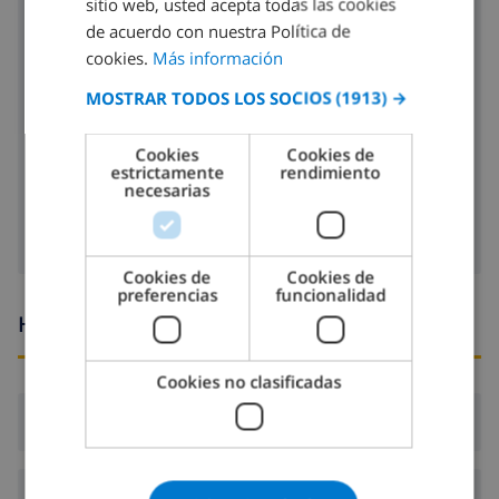
sitio web, usted acepta todas las cookies
nevera
FRENCH
de acuerdo con nuestra Política de
congelador
cookies.
Más información
SPANISH
MOSTRAR TODOS LOS SOCIOS
(1913) →
tostadora
GERMAN
CATALAN
lavavajillas
Cookies
Cookies de
estrictamente
rendimiento
ITALIAN
lavadora
necesarias
DANISH
NORWEGIAN
Cookies de
Cookies de
preferencias
funcionalidad
Horario de llegada y salida
Cookies no clasificadas
Llegada:
Desde 16:00 antes de 20:00
Salida:
Antes de: 10:00