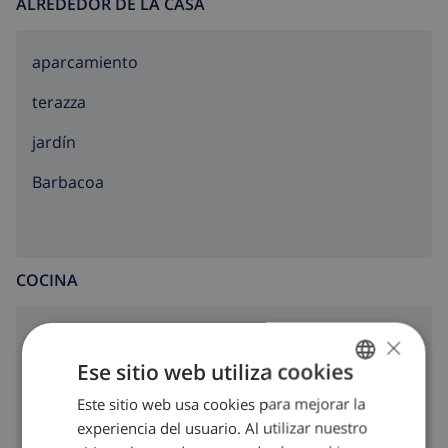
ALREDEDOR DE LA CASA
aparcamiento
terazza
jardín
barbacoa
COCINA
placa de cocina con 4 hornillos
×
Ese sitio web utiliza cookies
horno
Este sitio web usa cookies para mejorar la
SPANISH
microondas
experiencia del usuario. Al utilizar nuestro
DUTCH