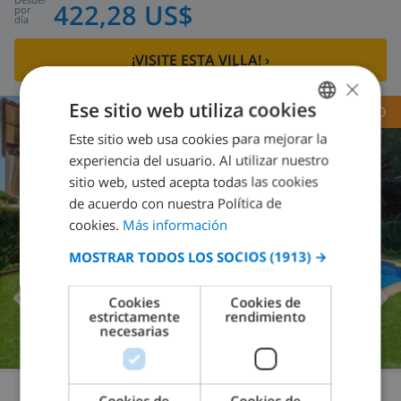
422,28 US$
por
día
¡VISITE ESTA VILLA!
›
×
Ese sitio web utiliza cookies
RECOMENDADO
Este sitio web usa cookies para mejorar la
SPANISH
8.9
/ 10 |
30
OPINIONES
experiencia del usuario. Al utilizar nuestro
DUTCH
sitio web, usted acepta todas las cookies
FRENCH
de acuerdo con nuestra Política de
cookies.
Más información
SPANISH
MOSTRAR TODOS LOS SOCIOS
(1913) →
GERMAN
CATALAN
Cookies
Cookies de
estrictamente
rendimiento
ITALIAN
necesarias
DANISH
NORWEGIAN
Cookies de
Cookies de