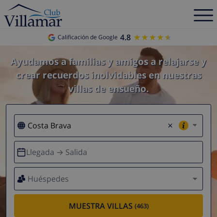
4.8
★★★★★
★★★★★
Calificación de Google
Ayudamos a familias y amigos a relajarse y
crear recuerdos inolvidables en nuestras
villas de ensueño.
×
Llegada → Salida
Huéspedes
MUESTRA VILLAS
(463)