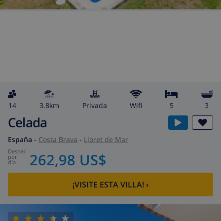
14
3.8km
privada
wifi
5
3
Celada
España
-
Costa Brava
-
Lloret de Mar
desde
/
262,98 US$
por
día
¡VISITE ESTA VILLA!
›