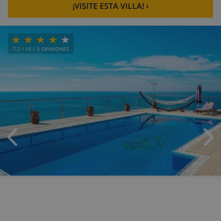
¡VISITE ESTA VILLA!
›
7.7
/ 10 |
5
OPINIONES