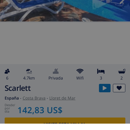
6
4.7km
privada
wifi
3
2
Scarlett
España
-
Costa Brava
-
Lloret de Mar
desde
/
142,83 US$
por
día
¡VISITE ESTA VILLA!
›