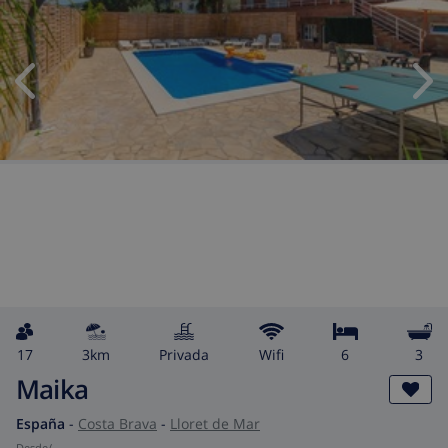
17
3km
privada
wifi
6
3
Maika
España
-
Costa Brava
-
Lloret de Mar
desde
/