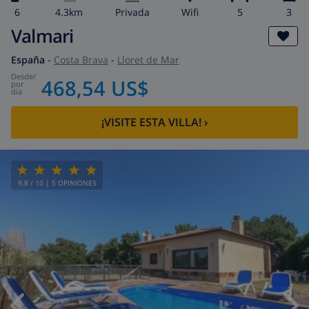
6
4.3km
privada
wifi
5
3
Valmari
España
-
Costa Brava
-
Lloret de Mar
desde
/
468,54 US$
por
día
¡VISITE ESTA VILLA!
›
9.8
/ 10 |
5
OPINIONES