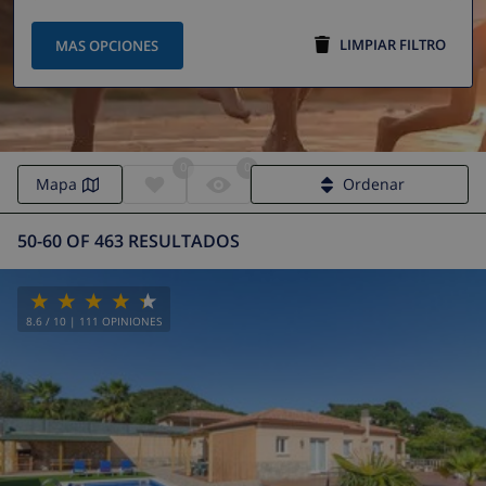
LIMPIAR FILTRO
MAS OPCIONES
0
0
Mapa
Ordenar
50-60 OF 463 RESULTADOS
8.6
/ 10 |
111
OPINIONES