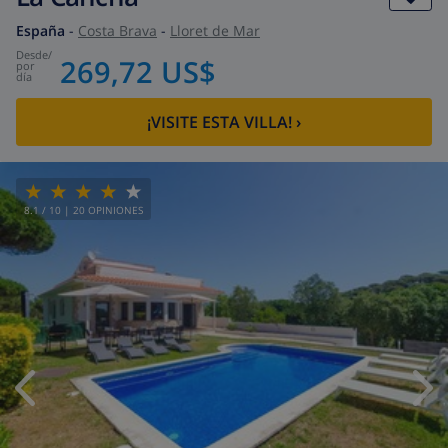
España
-
Costa Brava
-
Lloret de Mar
desde
/
269,72 US$
por
día
¡VISITE ESTA VILLA!
›
8.1
/ 10 |
20
OPINIONES