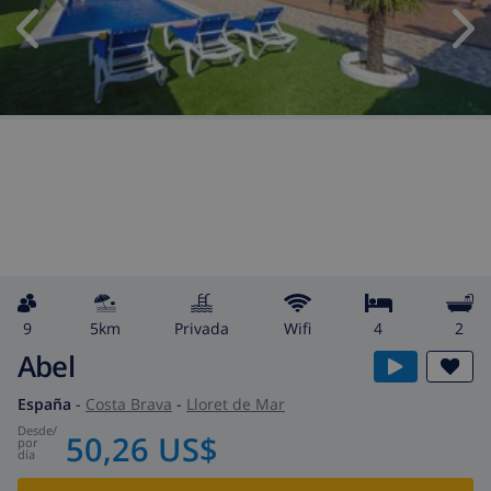
9
5km
privada
wifi
4
2
Abel
España
-
Costa Brava
-
Lloret de Mar
desde
/
50,26 US$
por
día