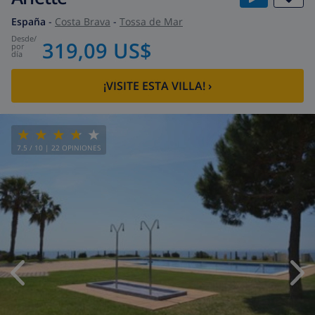
España
-
Costa Brava
-
Tossa de Mar
desde
/
319,09 US$
por
día
¡VISITE ESTA VILLA!
›
7.5
/ 10 |
22
OPINIONES