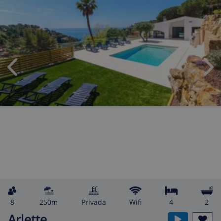
8
250m
privada
wifi
4
2
Arlette