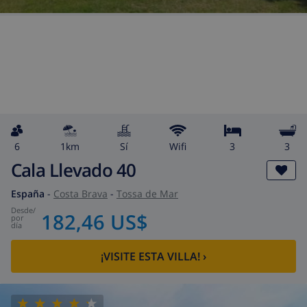
6
1km
Sí
wifi
3
3
Cala Llevado 40
España
-
Costa Brava
-
Tossa de Mar
desde
/
182,46 US$
por
día
¡VISITE ESTA VILLA!
›