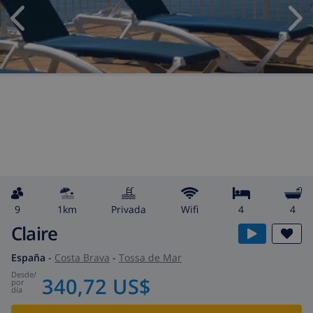
9
1km
privada
wifi
4
4
Claire
España
-
Costa Brava
-
Tossa de Mar
desde
/
340,72 US$
por
día