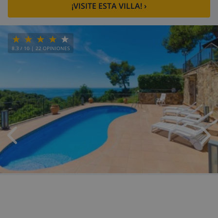
¡VISITE ESTA VILLA!
›
8.3
/ 10 |
22
OPINIONES