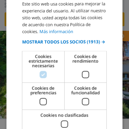
495,33 US$
Este sitio web usa cookies para mejorar la
SPANISH
por
día
experiencia del usuario. Al utilizar nuestro
DUTCH
sitio web, usted acepta todas las cookies
¡VISITE ESTA VILLA!
›
FRENCH
de acuerdo con nuestra Política de
cookies.
Más información
SPANISH
RECOMENDADO
MOSTRAR TODOS LOS SOCIOS
(1913) →
GERMAN
8.6
/ 10 |
125
OPINIONES
CATALAN
Cookies
Cookies de
estrictamente
rendimiento
ITALIAN
necesarias
DANISH
NORWEGIAN
Cookies de
Cookies de
preferencias
funcionalidad
Cookies no clasificadas