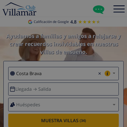
4.8
★★★★★
★★★★★
Calificación de Google
Ayudamos a familias y amigos a relajarse y
crear recuerdos inolvidables en nuestras
villas de ensueño.
×
Llegada → Salida
Huéspedes
MUESTRA VILLAS
(34)