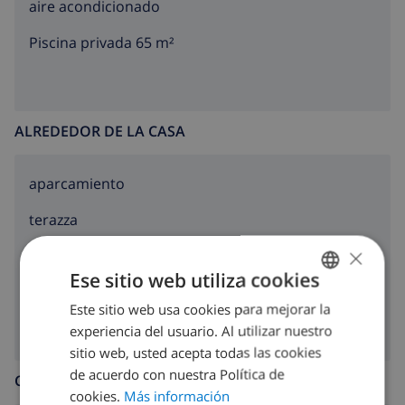
aire acondicionado
Piscina privada 65 m²
ALREDEDOR DE LA CASA
aparcamiento
terazza
×
jardín
Ese sitio web utiliza cookies
barbacoa
Este sitio web usa cookies para mejorar la
SPANISH
experiencia del usuario. Al utilizar nuestro
DUTCH
sitio web, usted acepta todas las cookies
FRENCH
de acuerdo con nuestra Política de
COCINA
cookies.
Más información
SPANISH