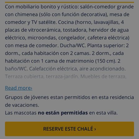
Con mobiliario bonito y rústico: salón-comedor grande
con chimenea (sólo con función decorativa), mesa de
comedor y TV satélite. Cocina (horno, lavavajillas, 4
placas de vitrocerámica, tostadora, hervidor de agua
eléctrico, microondas, congelador, cafetera eléctrica)
con mesa de comedor. Ducha/WC. Planta superior: 2
dorm., cada habitación con 2 camas. 2 dorm., cada
habitación con 1 cama de matrimonio (150 cm). 2
baño/WC. Calefacción eléctrica, aire acondicionado.
Terraza cubierta, terraza-jardín. Muebles de terraza,
barbacoa, tumbonas (6). Vista muy bonita al paisaje. El
Read more›
alojamiento dispone de: lavadora, caja fuerte, plancha,
Grupos de jóvenes estan permitidos en esta residencia
secador de pelo. Internet (Wifi, gratis). A tener en
de vacaciones.
cuenta: casa para no fumadores. Extintores. Internet
Las mascotas
no están permitidas
en esta villa.
sólo en la terraza. ETV1127
Finca "Son Femenia", bonita de 2 plantas, rodeada de
RESERVE ESTE CHALÉ ›
prados y campos. A 1.5 km del centro de Santa
Margalida, a 8 km del centro de Ca'n Picafort, a 19 km