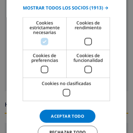
MOSTRAR TODOS LOS SOCIOS
(1913) →
GERMAN
placa de cocina con 4 hornillos
CATALAN
horno
Cookies
Cookies de
estrictamente
rendimiento
ITALIAN
necesarias
microondas
DANISH
nevera
NORWEGIAN
Cookies de
Cookies de
lavavajillas
preferencias
funcionalidad
lavadora
Cookies no clasificadas
Horario de llegada y salida
ACEPTAR TODO
Llegada:
Desde 16:00 antes de 19:00
RECHAZAR TODO