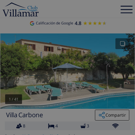
4.8
★★★★★
★★★★★
Calificación de Google
1
/
41
Villa Carbone
Compartir
8
4
3