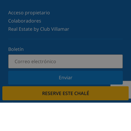
Acceso propietario
Colaboradores
Real Estate by Club Villamar
Boletín
Enviar
Suscríbase a nuestro boletín y manténgase
RESERVE ESTE CHALÉ
informado sobre nuestras últimas noticias y
ofertas. Respetamos su privacidad.