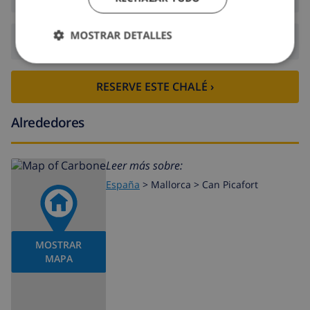
MOSTRAR DETALLES
Salida:
Antes de: 10:00
RESERVE ESTE CHALÉ ›
Alrededores
Leer más sobre:
España
>
Mallorca >
Can Picafort
MOSTRAR
MAPA