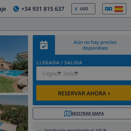
aje
+34 931 815 637
€
Aún no hay precios
disponibles
LLEGADA
/
SALIDA
Llegada
Salida
›
RESERVAR AHORA
MOSTRAR MAPA
Satisfacción garantizada al 100 %