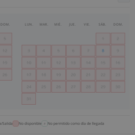
DOM.
LUN.
MAR.
MIÉ.
JUE.
VIE.
SÁB.
DOM.
5
1
2
12
3
4
5
6
7
8
9
19
10
11
12
13
14
15
16
26
17
18
19
20
21
22
23
24
25
26
27
28
29
30
31
a/Salida
No disponible
No permitido como día de llegada