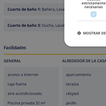
estrictamente
necesarias
Cuarto de baño 1:
Bañera, Lavabo, Inodoro
Cuarto de baño 3:
Ducha, Lavabo, Inodoro
MOSTRAR DE
Facilidades
GENERAL
ALREDEDOR DE LA CAS
acceso a Internet
aparcamiento
caja fuerte
terazza
aire acondicionado
césped
Piscina privada 32 m²
jardín