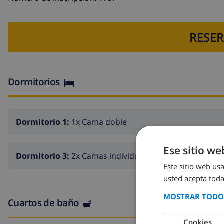
RESER
Dormitorios
Dormitorio 1:
1x Cama doble
Ese sitio we
Dormitorio 3:
2x Camas individuales
Este sitio web usa
usted acepta toda
MOSTRAR TODOS
Cuartos de baño
Cookies