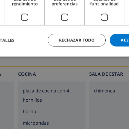
rendimiento
preferencias
funcionalidad
Cuarto de baño 2:
Ducha, Lavabo, Inodoro
TALLES
RECHAZAR TODO
ACE
A
COCINA
SALA DE ESTAR
placa de cocina con 4
chimenea
hornillos
horno
microondas