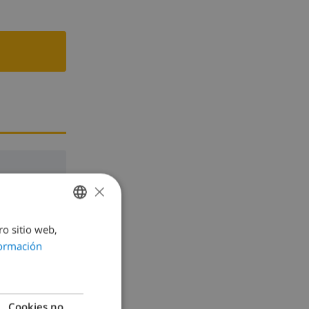
×
ro sitio web,
SPANISH
ormación
DUTCH
FRENCH
SPANISH
Cookies no