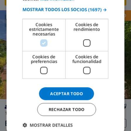
MOSTRAR TODOS LOS SOCIOS
(1697) →
GERMAN
RECOMENDADO
CATALAN
Cookies
Cookies de
7.9
/ 10 |
6
OPINIONES
estrictamente
rendimiento
ITALIAN
necesarias
DANISH
NORWEGIAN
Cookies de
Cookies de
preferencias
funcionalidad
ACEPTAR TODO
RECHAZAR TODO
10
12km
privada
wifi
5
3
Eclipse
MOSTRAR DETALLES