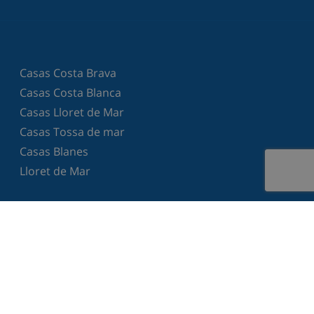
Casas Costa Brava
Casas Costa Blanca
Casas Lloret de Mar
Casas Tossa de mar
Casas Blanes
Lloret de Mar
Contacto
Todo lo que necesitas saber
Acerca de Club Villamar