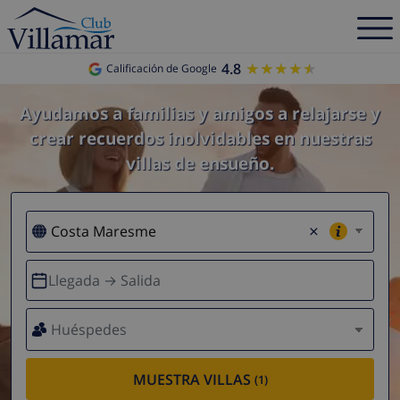
4.8
★★★★★
★★★★★
Calificación de Google
Ayudamos a familias y amigos a relajarse y
crear recuerdos inolvidables en nuestras
villas de ensueño.
×
Llegada → Salida
Huéspedes
MUESTRA VILLAS
(1)