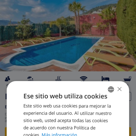
×
9
1.2km
privada
wifi
5
3
Isabeleta
Ese sitio web utiliza cookies
Este sitio web usa cookies para mejorar la
SPANISH
España
-
Costa Maresme
-
Pineda de Mar
experiencia del usuario. Al utilizar nuestro
desde
/
DUTCH
251,85 US$
por
sitio web, usted acepta todas las cookies
día
FRENCH
de acuerdo con nuestra Política de
¡VISITE ESTA VILLA!
›
cookies.
Más información
SPANISH