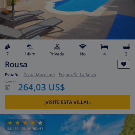
7
14km
privada
No
4
2
Rousa
España
-
Costa Maresme
-
Fogars De La Selva
desde
/
264,03 US$
por
día
¡VISITE ESTA VILLA!
›
8.3
/ 10 |
36
OPINIONES