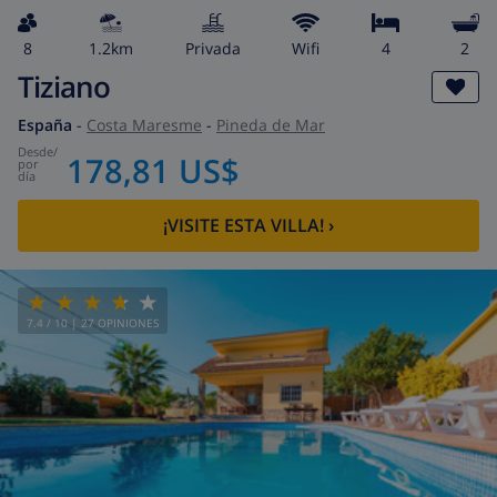
8
1.2km
privada
wifi
4
2
Tiziano
España
-
Costa Maresme
-
Pineda de Mar
desde
/
178,81 US$
por
día
¡VISITE ESTA VILLA!
›
7.4
/ 10 |
27
OPINIONES