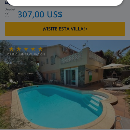
España
-
Costa Maresme
-
Fogars De La Selva
desde
/
307,00 US$
por
día
¡VISITE ESTA VILLA!
›
CLUB VILLAMAR VALUACIÓN