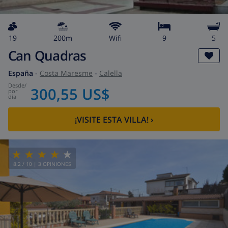
19
200m
wifi
9
5
Can Quadras
España
-
Costa Maresme
-
Calella
desde
/
300,55 US$
por
día
¡VISITE ESTA VILLA!
›
8.2
/ 10 |
3
OPINIONES