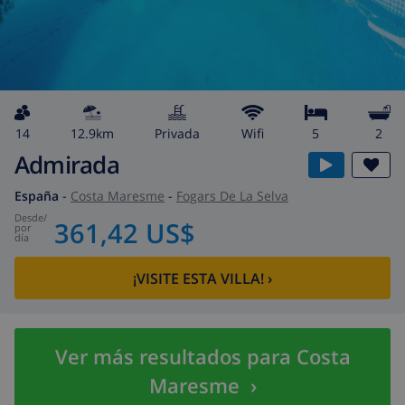
14
12.9km
privada
wifi
5
2
Admirada
España
-
Costa Maresme
-
Fogars De La Selva
desde
/
361,42 US$
por
día
¡VISITE ESTA VILLA!
›
Ver más resultados para Costa
Maresme
›