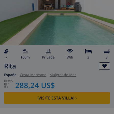
7
160m
privada
wifi
3
3
Rita
España
-
Costa Maresme
-
Malgrat de Mar
desde
/
288,24 US$
por
día
¡VISITE ESTA VILLA!
›