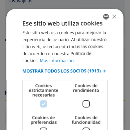
lavavajillas
lavadora
×
Ese sitio web utiliza cookies
Este sitio web usa cookies para mejorar la
SPANISH
experiencia del usuario. Al utilizar nuestro
SALA DE ESTAR
DUTCH
sitio web, usted acepta todas las cookies
FRENCH
de acuerdo con nuestra Política de
chimenea
cookies.
Más información
SPANISH
MOSTRAR TODOS LOS SOCIOS
(1913) →
GERMAN
CATALAN
Cookies
Cookies de
estrictamente
rendimiento
Horario de llegada y salida
ITALIAN
necesarias
DANISH
NORWEGIAN
Cookies de
Cookies de
Llegada:
Desde 16:00 antes de 19:00
preferencias
funcionalidad