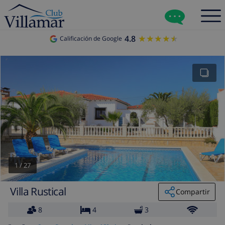
4.8
★★★★★
★★★★★
Calificación de Google
1
/
27
Villa Rustical
Compartir
8
4
3