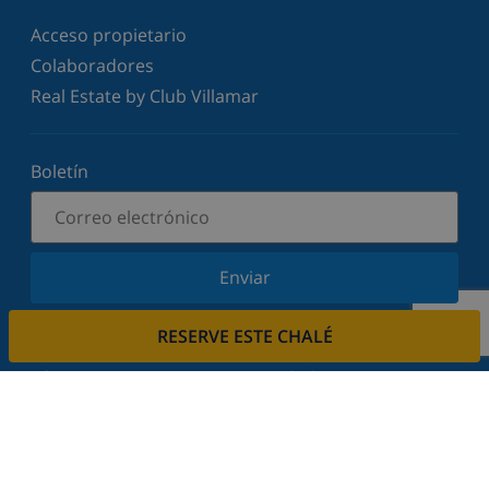
Acceso propietario
Colaboradores
Real Estate by Club Villamar
Boletín
Enviar
Suscríbase a nuestro boletín y manténgase
RESERVE ESTE CHALÉ
informado sobre nuestras últimas noticias y
ofertas. Respetamos su privacidad.