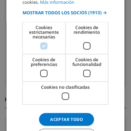
cookies.
Más información
SPANISH
placa de cocina con 4 hornillos
MOSTRAR TODOS LOS SOCIOS
(1913) →
GERMAN
horno
CATALAN
Cookies
Cookies de
microondas
estrictamente
rendimiento
ITALIAN
necesarias
nevera
DANISH
lavavajillas
NORWEGIAN
Cookies de
Cookies de
lavadora
preferencias
funcionalidad
Cookies no clasificadas
Horario de llegada y salida
ACEPTAR TODO
Llegada:
Desde 16:00 antes de 19:00