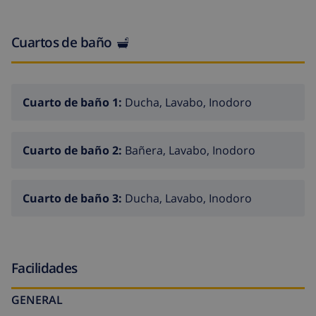
Natural del Delta del Ebro 53 km, Tarragona 37 km,
Reus 30 km, Barcelona 132 km. A tener en cuenta:
Cuartos de baño
coche recomendable. Grupos de jóvenes sólo bajo
petición.
Cuarto de baño 1:
Ducha, Lavabo, Inodoro
Cuarto de baño 2:
Bañera, Lavabo, Inodoro
Cuarto de baño 3:
Ducha, Lavabo, Inodoro
Facilidades
GENERAL