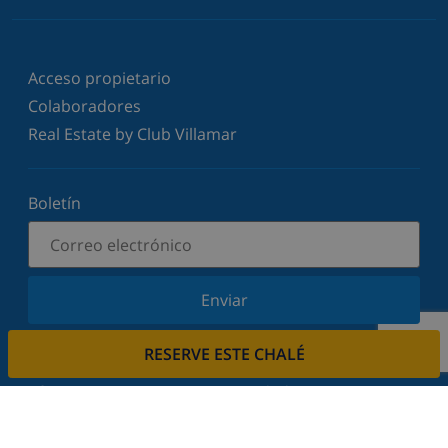
Acceso propietario
Colaboradores
Real Estate by Club Villamar
Boletín
Enviar
Suscríbase a nuestro boletín y manténgase
RESERVE ESTE CHALÉ
informado sobre nuestras últimas noticias y
ofertas. Respetamos su privacidad.