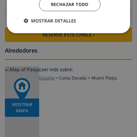
RECHAZAR TODO
Salida:
Antes de: 10:00
MOSTRAR DETALLES
RESERVE ESTE CHALÉ ›
Alrededores
Leer más sobre:
España
>
Costa Dorada >
Miami Platja
MOSTRAR
MAPA