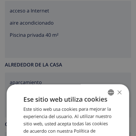
acceso a Internet
aire acondicionado
Piscina privada 40 m²
ALREDEDOR DE LA CASA
aparcamiento
×
terazza
Ese sitio web utiliza cookies
Este sitio web usa cookies para mejorar la
SPANISH
experiencia del usuario. Al utilizar nuestro
DUTCH
sitio web, usted acepta todas las cookies
COCINA
FRENCH
de acuerdo con nuestra Política de