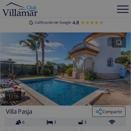
4.8
★★★★★
★★★★★
Calificación de Google
1
/
19
Villa Pasja
Compartir
6
3
3