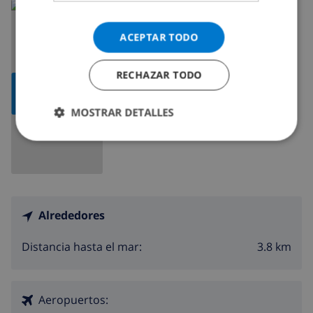
Leer más sobre:
España
>
Costa Dorada >
Miami Platja
ACEPTAR TODO
RECHAZAR TODO
MOSTRAR
MAPA
MOSTRAR DETALLES
Alrededores
3.8 km
Distancia hasta el mar:
Aeropuertos: