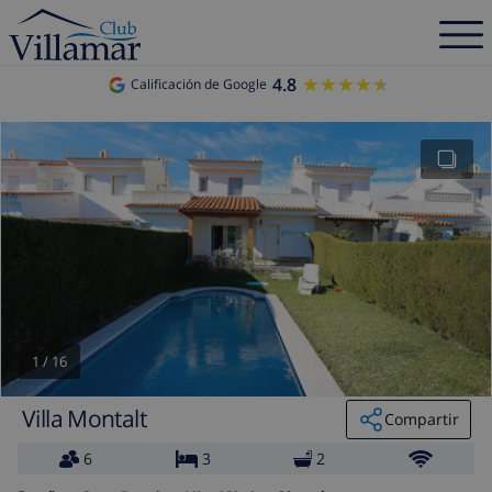
4.8
★★★★★
★★★★★
Calificación de Google
1
/
16
Villa Montalt
Compartir
6
3
2