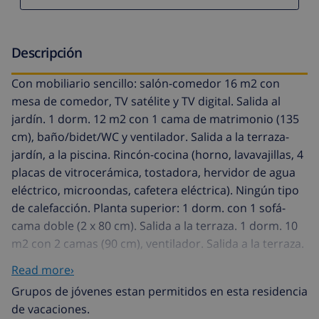
Descripción
Con mobiliario sencillo: salón-comedor 16 m2 con
mesa de comedor, TV satélite y TV digital. Salida al
jardín. 1 dorm. 12 m2 con 1 cama de matrimonio (135
cm), baño/bidet/WC y ventilador. Salida a la terraza-
jardín, a la piscina. Rincón-cocina (horno, lavavajillas, 4
placas de vitrocerámica, tostadora, hervidor de agua
eléctrico, microondas, cafetera eléctrica). Ningún tipo
de calefacción. Planta superior: 1 dorm. con 1 sofá-
cama doble (2 x 80 cm). Salida a la terraza. 1 dorm. 10
m2 con 2 camas (90 cm), ventilador. Salida a la terraza.
Ducha/WC. Terraza 6 m2, terraza 10 m2. Muebles de
Read more›
terraza, barbacoa. El alojamiento dispone de: lavadora,
Grupos de jóvenes estan permitidos en esta residencia
plancha, secador de pelo. Internet (Wifi, gratis). Plaza
de vacaciones.
de aparcamiento (vallada, 2 Coches), garaje. A tener en