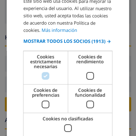
lavadora
Este sitio web usa cookies para mejorar la
SPANISH
experiencia del usuario. Al utilizar nuestro
DUTCH
sitio web, usted acepta todas las cookies
FRENCH
de acuerdo con nuestra Política de
cookies.
Más información
SPANISH
Horario de llegada y salida
MOSTRAR TODOS LOS SOCIOS
(1913) →
GERMAN
CATALAN
Cookies
Cookies de
estrictamente
rendimiento
ITALIAN
Llegada:
Desde 16:00 antes de 19:00
necesarias
DANISH
NORWEGIAN
Salida:
Antes de: 10:00
Cookies de
Cookies de
preferencias
funcionalidad
RESERVE ESTE CHALÉ ›
Cookies no clasificadas
Alrededores