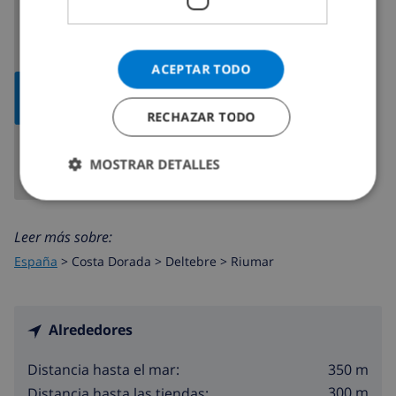
ACEPTAR TODO
MOSTRAR
MAPA
RECHAZAR TODO
MOSTRAR DETALLES
Leer más sobre:
España
>
Costa Dorada >
Deltebre
>
Riumar
Alrededores
350 m
Distancia hasta el mar:
300 m
Distancia hasta las tiendas: