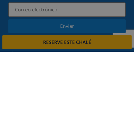
Enviar
Suscríbase a nuestro boletín y manténgase
RESERVE ESTE CHALÉ
informado sobre nuestras últimas noticias y
ofertas. Respetamos su privacidad.
Alquile su casa
¿Quiere alquilar su propiedad con nosotros?
Leer más