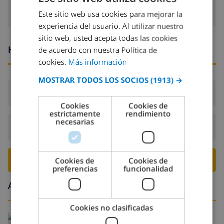
Este sitio web usa cookies para mejorar la
SPANISH
experiencia del usuario. Al utilizar nuestro
DUTCH
sitio web, usted acepta todas las cookies
Horario de llegada y salida
FRENCH
de acuerdo con nuestra Política de
cookies.
Más información
SPANISH
MOSTRAR TODOS LOS SOCIOS
(1913) →
GERMAN
Llegada:
Desde 16:00 antes de 19:00
CATALAN
Cookies
Cookies de
estrictamente
rendimiento
ITALIAN
necesarias
Salida:
Antes de: 10:00
DANISH
NORWEGIAN
RESERVE ESTE CHALÉ ›
Cookies de
Cookies de
preferencias
funcionalidad
Alrededores
Cookies no clasificadas