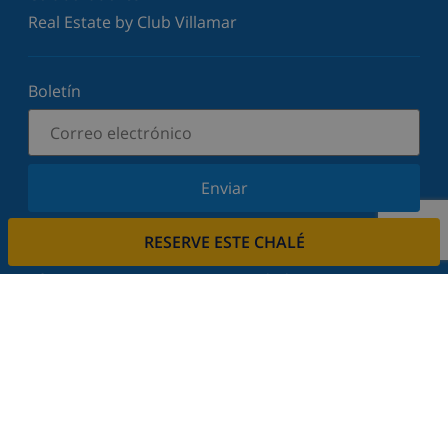
Real Estate by Club Villamar
Boletín
Enviar
Suscríbase a nuestro boletín y manténgase
RESERVE ESTE CHALÉ
informado sobre nuestras últimas noticias y
ofertas. Respetamos su privacidad.
Alquile su casa
¿Quiere alquilar su propiedad con nosotros?