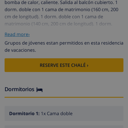
bomba de calor, caliente. Salida al balcón cubierto. 1
dorm. doble con 1 cama de matrimonio (160 cm, 200
cm de longitud). 1 dorm. doble con 1 cama de
matrimonio (140 cm, 200 cm de longitud). 1 dorm.
doble con 1 cama (90 cm, 200 cm de longitud). Cocina
Read more›
(horno, lavavajillas, 4 placas de vitrocerámica,
Grupos de jóvenes estan permitidos en esta residencia
tostadora, hervidor de agua eléctrico, microondas,
de vacaciones.
congelador, cafetera eléctrica). Salida a la terraza, al
balcón cubierto. Media bañera/WC. Aire
RESERVE ESTE CHALÉ ›
acondicionado, aire caliente. Muebles de terraza,
barbacoa (portátil), tumbonas, porche. Vista a la
piscina y al paisaje. El alojamiento dispone de:
lavadora, plancha, mosquitera, secador de pelo.
Dormitorios
Internet (Wifi, gratis). Plaza de aparcamiento (cubierto,
vallada, 2 Coches). A tener en cuenta: adecuado para
familias. Permitido máximo 2 mascotas / perros. Sin
Dormitorio 1:
1x Cama doble
ascensor. La piscina descrita es de uso privado.
HUTTE-078566 // Reg. Nr.: