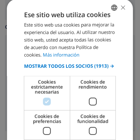
×
Ese sitio web utiliza cookies
Este sitio web usa cookies para mejorar la
SPANISH
COCINA
experiencia del usuario. Al utilizar nuestro
DUTCH
sitio web, usted acepta todas las cookies
placa de cocina con 4 hornillos
FRENCH
de acuerdo con nuestra Política de
cookies.
Más información
SPANISH
horno
MOSTRAR TODOS LOS SOCIOS
(1913) →
GERMAN
microondas
CATALAN
Cookies
Cookies de
nevera
estrictamente
rendimiento
ITALIAN
necesarias
lavavajillas
DANISH
lavadora
NORWEGIAN
Cookies de
Cookies de
preferencias
funcionalidad