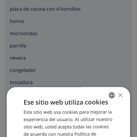
placa de cocina con 4 hornillos
horno
microondas
parrilla
nevera
congelador
tostadora
×
lavavajillas
Ese sitio web utiliza cookies
lavadora
Este sitio web usa cookies para mejorar la
SPANISH
secadora
experiencia del usuario. Al utilizar nuestro
DUTCH
sitio web, usted acepta todas las cookies
FRENCH
de acuerdo con nuestra Política de