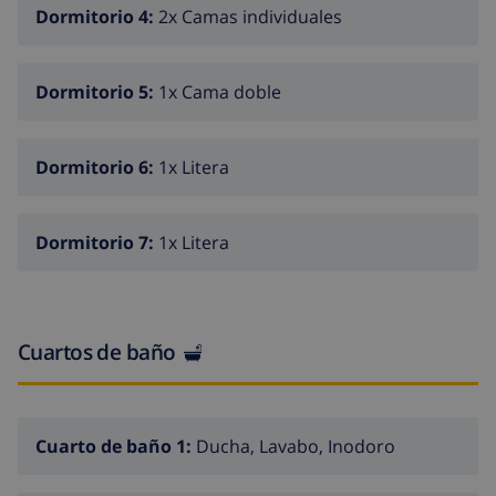
Dormitorio 4:
2x Camas individuales
minutos a pie de la casa y te lleva a todas las
atracciones de la zona, ¡14 minutos a la playa! Si se
necesita transporte desde / hacia el aeropuerto,
Dormitorio 5:
1x Cama doble
comuníquese con el anfitrión y podemos ofrecerle las
mejores opciones.
Dormitorio 6:
1x Litera
Dormitorio 7:
1x Litera
Cuartos de baño
Cuarto de baño 1:
Ducha, Lavabo, Inodoro