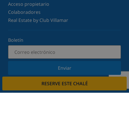
Acceso propietario
Colaboradores
Real Estate by Club Villamar
Boletín
Enviar
Suscríbase a nuestro boletín y manténgase
RESERVE ESTE CHALÉ
informado sobre nuestras últimas noticias y
ofertas. Respetamos su privacidad.
Alquile su casa