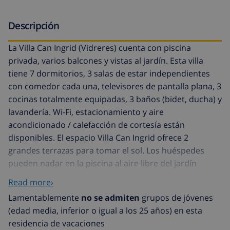
Descripción
La Villa Can Ingrid (Vidreres) cuenta con piscina
privada, varios balcones y vistas al jardín. Esta villa
tiene 7 dormitorios, 3 salas de estar independientes
con comedor cada una, televisores de pantalla plana, 3
cocinas totalmente equipadas, 3 baños (bidet, ducha) y
lavandería. Wi-Fi, estacionamiento y aire
acondicionado / calefacción de cortesía están
disponibles. El espacio Villa Can Ingrid ofrece 2
grandes terrazas para tomar el sol. Los huéspedes
pueden nadar en la piscina al aire libre del jardín
privado, relajarse en el jardín, jugar, disfrutar de la
Read more›
playa en Lloret de Mar, hacer senderismo, disfrutar de
Lamentablemente
no se admiten
grupos de jóvenes
los paseos en Water World. ¡Hablamos su idioma
(edad media, inferior o igual a los 25 años) en esta
(inglés, español, francés, rumano, húngaro)! Acceso
residencia de vacaciones
invitados Los huéspedes tienen acceso a toda la