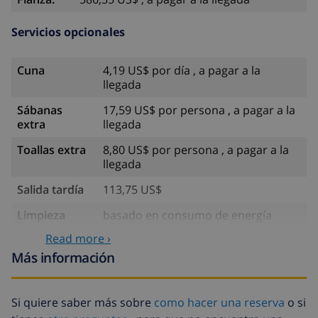
Servicios opcionales
Cuna
4,19 US$ por día , a pagar a la
llegada
Sábanas
17,59 US$ por persona , a pagar a la
extra
llegada
Toallas extra
8,80 US$ por persona , a pagar a la
llegada
Salida tardía
113,75 US$
Limpieza
basado en consumo de energía
extra
(52,77 US$/HOUR)
Read more ›
Fondo
4.80% del importe total
Más información
cancelación:
Si quiere saber más sobre
como hacer una reserva
o si