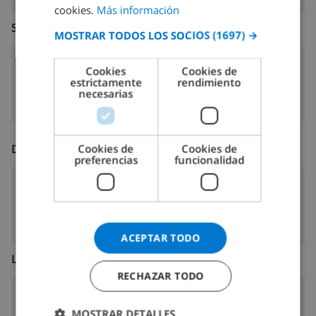
cookies.
Más información
SPANISH
SALA DE ESTAR
MOSTRAR TODOS LOS SOCIOS
(1697) →
GERMAN
CATALAN
chimenea
Cookies
Cookies de
estrictamente
rendimiento
ITALIAN
necesarias
DANISH
NORWEGIAN
DIVERSIÓN
Cookies de
Cookies de
preferencias
funcionalidad
Cable tv
ACEPTAR TODO
LOS NIÑOS SON BIENVENIDOS
RECHAZAR TODO
Cuna
MOSTRAR DETALLES