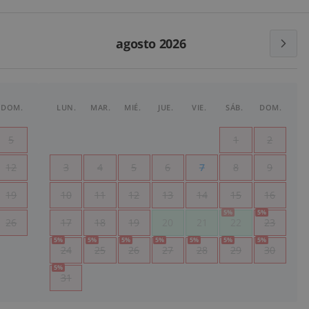
agosto 2026
DOM.
LUN.
MAR.
MIÉ.
JUE.
VIE.
SÁB.
DOM.
5
1
2
12
3
4
5
6
7
8
9
19
10
11
12
13
14
15
16
5
%
5
%
26
17
18
19
20
21
22
23
5
%
5
%
5
%
5
%
5
%
5
%
5
%
24
25
26
27
28
29
30
5
%
31