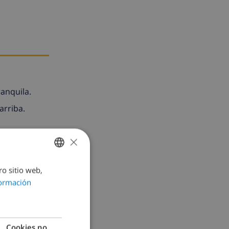
anquila.
arriba.
×
ro sitio web,
SPANISH
ormación
DUTCH
FRENCH
de vacaciones
SPANISH
Cookies no