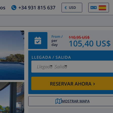
ros
+34 931 815 637
€
From /
110,95 US$
105,40 US$
per
day
LLEGADA
/
SALIDA
Llegada
Salida
›
RESERVAR AHORA
MOSTRAR MAPA