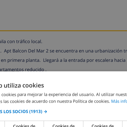
la con tráfico local.
.
Apt Balcon Del Mar 2 se encuentra en una urbanización tr
 en primera planta.
Llegará a la entrada por escalera hacia 
artamentos reducido .
encontrará:
b utiliza cookies
 cookies para mejorar la experiencia del usuario. Al utilizar nuest
s las cookies de acuerdo con nuestra Política de cookies.
Más inf
 LOS SOCIOS
(1913) →
 media, inferior o igual a los 25 años) en esta residencia 
Cookies de
Cookies de
Cookies de