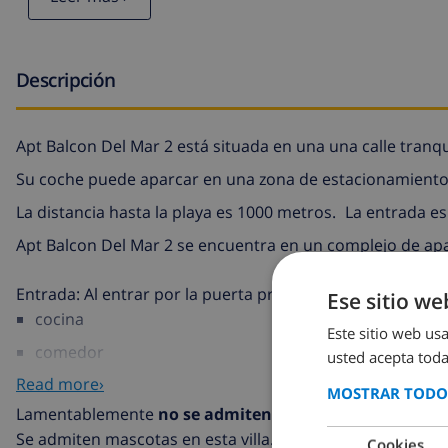
Descripción
Apt Balcon Del Mar 2 está situada en una una calle tranqui
Su coche puede aparcar en una zona de estacionamiento
La distancia hasta la playa es 1000 metros.
La entrada es
Apt Balcon Del Mar 2 se encuentra en un complejo de ap
Entrada: Al entrar por la puerta principal de la vivienda 
Ese sitio we
cocina
Este sitio web usa
comedor
usted acepta toda
Read more›
3 dormitorios
MOSTRAR TODOS
Lamentablemente
no se admiten
grupos de jóvenes (edad
2 cuartos de baño
Se admiten mascotas en esta villa.
Cookies