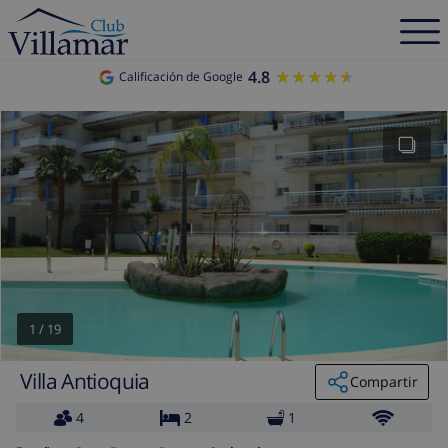
4.8
★★★★★
★★★★★
Calificación de Google
1
/
19
Villa Antioquia
Compartir
4
2
1