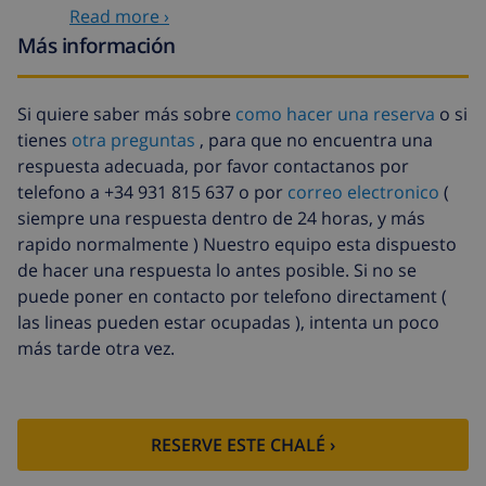
Read more ›
Fondo
4.80% del importe total
cancelación:
Más información
Si quiere saber más sobre
como hacer una reserva
o si
tienes
otra preguntas
, para que no encuentra una
respuesta adecuada, por favor contactanos por
telefono a +34 931 815 637 o por
correo electronico
(
siempre una respuesta dentro de 24 horas, y más
rapido normalmente ) Nuestro equipo esta dispuesto
de hacer una respuesta lo antes posible. Si no se
puede poner en contacto por telefono directament (
las lineas pueden estar ocupadas ), intenta un poco
más tarde otra vez.
RESERVE ESTE CHALÉ ›