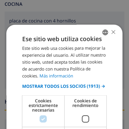
COCINA
placa de cocina con 4 hornillos
×
microondas
Ese sitio web utiliza cookies
nevera
Este sitio web usa cookies para mejorar la
SPANISH
experiencia del usuario. Al utilizar nuestro
lavavajillas
DUTCH
sitio web, usted acepta todas las cookies
lavadora
FRENCH
de acuerdo con nuestra Política de
cookies.
Más información
SPANISH
MOSTRAR TODOS LOS SOCIOS
(1913) →
GERMAN
CATALAN
Cookies
Cookies de
Horario de llegada y salida
estrictamente
rendimiento
ITALIAN
necesarias
DANISH
NORWEGIAN
Llegada:
Desde 16:00 antes de 19:00