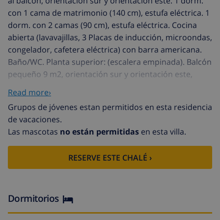
al balcón, orientación sur y orientación este. 1 dorm.
con 1 cama de matrimonio (140 cm), estufa eléctrica. 1
dorm. con 2 camas (90 cm), estufa eléctrica. Cocina
abierta (lavavajillas, 3 Placas de inducción, microondas,
congelador, cafetera eléctrica) con barra americana.
Baño/WC. Planta superior: (escalera empinada). Balcón
pequeño 9 m2, orientación sur y orientación este,
terraza grande 40 m2, orientación sur y orientación
Read more›
este. Muebles de terraza, barbacoa eléctica. Vista
Grupos de jóvenes estan permitidos en esta residencia
panorámica muy bonita al mar y a las montañas. El
de vacaciones.
alojamiento dispone de: lavadora. Internet (Wifi). Plaza
Las mascotas
no están permitidas
en esta villa.
de aparcamiento n. 100 (cubierto). A tener en cuenta:
TV solamente FR, ES, DE. R000000001
RESERVE ESTE CHALÉ ›
Complejo vacacional "Residencia Port Canigó", amplio,
idóneo para niños, bonito. En el barrio de Santa
Margarita, a 3 km del centro de Roses, lugar tranquilo,
soleado, zona con poco tráfico, a 1.5 km del mar, en
Dormitorios
una calle sin salida. Comunitario: jardín plantas y