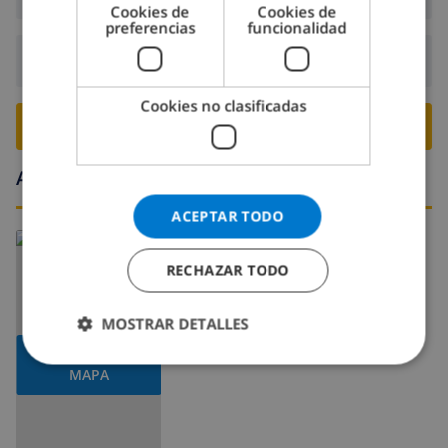
Cookies de
Cookies de
preferencias
funcionalidad
Salida:
Antes de: 10:00
Cookies no clasificadas
RESERVE ESTE CHALÉ ›
Alrededores
ACEPTAR TODO
Leer más sobre:
España
>
Costa Brava >
Roses
RECHAZAR TODO
MOSTRAR DETALLES
MOSTRAR
MAPA