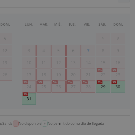
DOM.
LUN.
MAR.
MIÉ.
JUE.
VIE.
SÁB.
DOM.
5
1
2
12
3
4
5
6
7
8
9
19
10
11
12
13
14
15
16
5
%
5
%
26
17
18
19
20
21
22
23
5
%
5
%
5
%
5
%
5
%
5
%
5
%
24
25
26
27
28
29
30
5
%
31
a/Salida
No disponible
No permitido como día de llegada