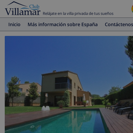
Relájate en la villa privada de tus sueños
Inicio
Más información sobre España
Contácteno