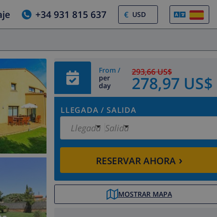
aje
+34 931 815 637
€
From /
293,66 US$
278,97 US$
per
day
LLEGADA
/
SALIDA
Llegada
Salida
›
RESERVAR AHORA
MOSTRAR MAPA