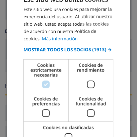
Este sitio web usa cookies para mejorar la
SPANISH
experiencia del usuario. Al utilizar nuestro
DUTCH
sitio web, usted acepta todas las cookies
FRENCH
de acuerdo con nuestra Política de
DIVERSIÓN
cookies.
Más información
SPANISH
Cable tv
MOSTRAR TODOS LOS SOCIOS
(1913) →
GERMAN
CATALAN
Cookies
Cookies de
estrictamente
rendimiento
ITALIAN
necesarias
DANISH
Horario de llegada y salida
NORWEGIAN
Cookies de
Cookies de
preferencias
funcionalidad
Llegada:
Desde 16:00 antes de 21:00
Cookies no clasificadas
Salida:
Antes de: 10:00