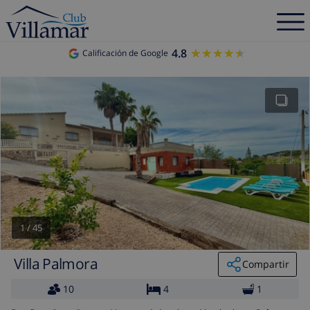
4.8
★★★★★
★★★★★
Calificación de Google
1
/
45
Villa Palmora
Compartir
10
4
1