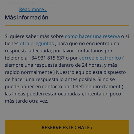
Salida tardía
113,75 US$
Read more ›
Limpieza
basado en consumo de energía
Más información
extra
(52,77 US$/HOUR)
Fondo
4.80% del importe total
Si quiere saber más sobre
como hacer una reserva
o si
cancelación:
tienes
otra preguntas
, para que no encuentra una
respuesta adecuada, por favor contactanos por
telefono a +34 931 815 637 o por
correo electronico
(
siempre una respuesta dentro de 24 horas, y más
rapido normalmente ) Nuestro equipo esta dispuesto
de hacer una respuesta lo antes posible. Si no se
puede poner en contacto por telefono directament (
las lineas pueden estar ocupadas ), intenta un poco
más tarde otra vez.
RESERVE ESTE CHALÉ ›