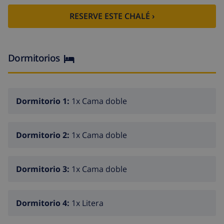
En el exterior encontrarás una
piscina privada
,
zona
RESERVE ESTE CHALÉ ›
de barbacoa
y
parking dentro de la propiedad
. La
casita pequeña junto a la piscina
no está disponible
para uso; la casa principal es la vivienda grande.
Dormitorios
Además, los huéspedes pueden disfrutar de las
instalaciones de la urbanización, que incluyen
pistas
de tenis
,
zona de petanca
y
parque infantil
,
Dormitorio 1:
1x Cama doble
mediante una tarjeta proporcionada durante la
estancia.
Dormitorio 2:
1x Cama doble
Un lugar perfecto para
relajarse, disfrutar del buen
tiempo y crear momentos inolvidables
.
Dormitorio 3:
1x Cama doble
Dormitorio 4:
1x Litera