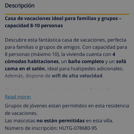
Descripción
Casa de vacaciones ideal para familias y grupos –
capacidad 8-10 personas
Descubre esta fantástica casa de vacaciones, perfecta
para familias o grupos de amigos. Con capacidad para
8 personas (máximo 10), la vivienda cuenta con
4
cómodas habitaciones
, un
baño completo
y un
sofá
cama en el salón
, ideal para huéspedes adicionales.
Además, dispone de
wifi de alta velocidad
.
El salón está equipado con
aire acondicionado
,
Read more›
mientras que las habitaciones cuentan con
ventiladores
, garantizando un descanso agradable en
Grupos de jóvenes estan permitidos en esta residencia
cualquier época del año. La casa ha sido
totalmente
de vacaciones.
reformada
, ofreciendo todas las comodidades
Las mascotas
no están permitidas
en esta villa.
necesarias para una estancia inolvidable.
Número de inscripción: HUTG-078680-95