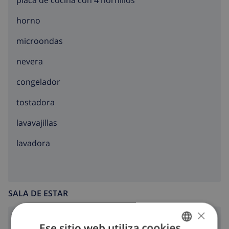
placa de cocina con 4 hornillos
horno
microondas
nevera
congelador
tostadora
lavavajillas
lavadora
SALA DE ESTAR
×
chimenea
Ese sitio web utiliza cookies