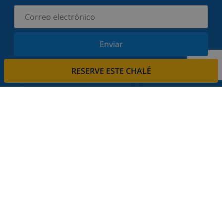
Enviar
Suscríbase a nuestro boletín y manténgase
RESERVE ESTE CHALÉ
informado sobre nuestras últimas noticias y
ofertas. Respetamos su privacidad.
Alquile su casa
¿Quiere alquilar su propiedad con nosotros?
Leer más