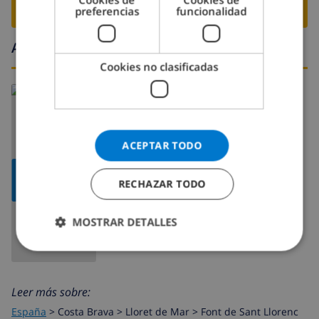
RESERVE ESTE CHALÉ ›
preferencias
funcionalidad
Alrededores
Cookies no clasificadas
ACEPTAR TODO
MOSTRAR
RECHAZAR TODO
MAPA
MOSTRAR DETALLES
Leer más sobre:
España
>
Costa Brava >
Lloret de Mar
>
Font de Sant Llorenc