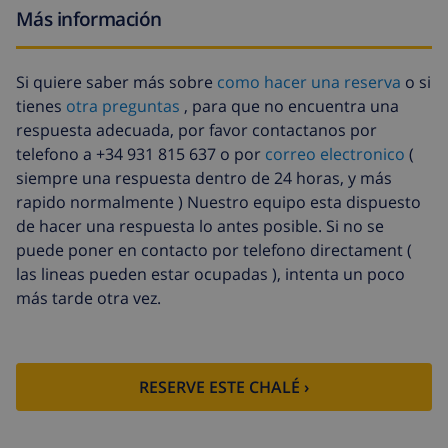
Más información
Animales
58,64 US$
Sábanas
17,59 US$ por persona
Si quiere saber más sobre
como hacer una reserva
o si
extra
tienes
otra preguntas
, para que no encuentra una
Toallas extra
8,80 US$ por persona
respuesta adecuada, por favor contactanos por
telefono a +34 931 815 637 o por
correo electronico
(
Salida tardía
113,75 US$
siempre una respuesta dentro de 24 horas, y más
Limpieza
basado en consumo de energía
rapido normalmente ) Nuestro equipo esta dispuesto
extra
(52,77 US$/HOUR)
de hacer una respuesta lo antes posible. Si no se
puede poner en contacto por telefono directament (
Fondo
4.80% del importe total
las lineas pueden estar ocupadas ), intenta un poco
cancelación:
más tarde otra vez.
RESERVE ESTE CHALÉ ›