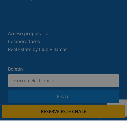
Acceso propietario
Colaboradores
Real Estate by Club Villamar
Boletín
Enviar
Suscríbase a nuestro boletín y manténgase
RESERVE ESTE CHALÉ
informado sobre nuestras últimas noticias y
ofertas. Respetamos su privacidad.