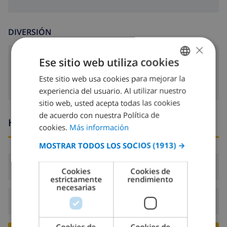
DIVERSIÓN
×
Ese sitio web utiliza cookies
Satélite televisión
Este sitio web usa cookies para mejorar la
SPANISH
experiencia del usuario. Al utilizar nuestro
DUTCH
sitio web, usted acepta todas las cookies
FRENCH
de acuerdo con nuestra Política de
Horario de llegada y salida
cookies.
Más información
SPANISH
MOSTRAR TODOS LOS SOCIOS
(1913) →
GERMAN
CATALAN
Llegada:
Desde 16:00 antes de 20:00
Cookies
Cookies de
estrictamente
rendimiento
ITALIAN
necesarias
DANISH
Salida:
Antes de: 10:00
NORWEGIAN
Cookies de
Cookies de