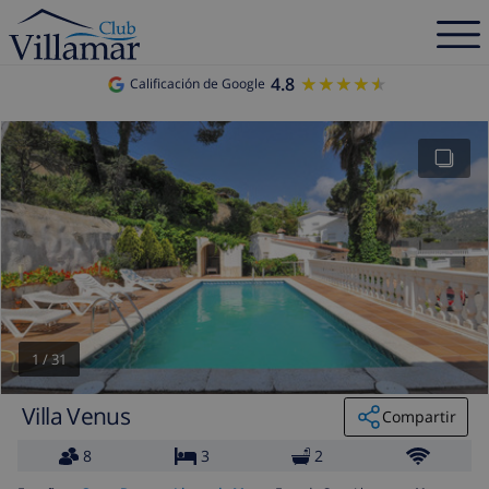
4.8
★★★★★
★★★★★
Calificación de Google
1
/
31
Villa Venus
Compartir
8
3
2