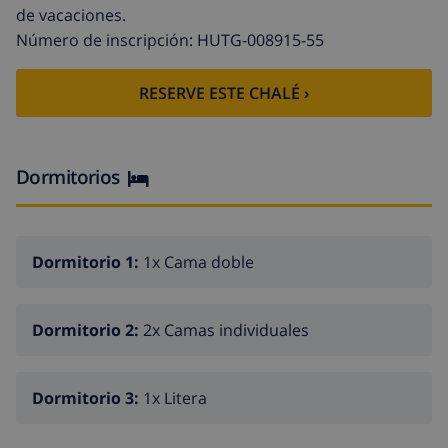
de vacaciones.
Entrada: Al entrar por la puerta principal de la vivienda
Número de inscripción: HUTG-008915-55
encontrará:
sala de estar
RESERVE ESTE CHALÉ ›
cocina
comedor
Dormitorios
3 dormitorios
1 cuartos de baño
La decoración de Venus es español auténtico pero
Dormitorio 1:
1x Cama doble
práctico.
El interior es de luz y tiene un ambiente acogedor.
Dormitorio 2:
2x Camas individuales
Venus dispone de vistas bonitas la urbanización.
Venus tiene una superficie construida de 180 m2 y se
Dormitorio 3:
1x Litera
encuentra en una parcela de 1100 m2 .
Tiene a su disposición un jardín construido.