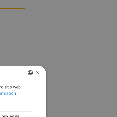
×
ro sitio web,
SPANISH
ormación
DUTCH
FRENCH
SPANISH
Cookies de