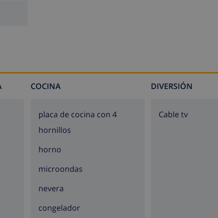
 arena fina. Conjuntamente con el carácter amable de la pob
a cocina variada, la Costa Brava es una región de vacaciones
quezas, muchos famosos de las artes plásticas y de las letra
 paz.
A
COCINA
DIVERSIÓN
placa de cocina con 4
Cable tv
hornillos
horno
microondas
nevera
congelador