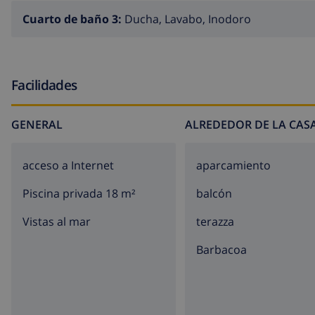
el año de la preciosa costa rocosa y de muchas playas de
Cuarto de baño 3:
Ducha, Lavabo, Inodoro
la generosa cultura histórica, la preciosa vegetación y l
que ofrecer. A lo largo de los años, atraídos por estas ri
encontrado aquí, en distintos lugares, la tranquilidad y la
Facilidades
GENERAL
ALREDEDOR DE LA CAS
acceso a Internet
aparcamiento
Piscina privada 18 m²
balcón
Vistas al mar
terazza
barbacoa