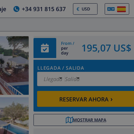
aje
+34 931 815 637
€
From /
195,07 US$
per
day
LLEGADA
/
SALIDA
Llegada
Salida
›
RESERVAR AHORA
MOSTRAR MAPA