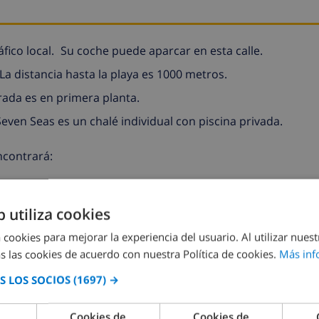
fico local.
Su coche puede aparcar en esta calle.
La distancia hasta la playa es 1000 metros.
rada es en primera planta.
Seven Seas es un chalé individual con piscina privada.
encontrará:
b utiliza cookies
 cookies para mejorar la experiencia del usuario. Al utilizar nuest
e vacaciones.
s las cookies de acuerdo con nuestra Política de cookies.
Más inf
 LOS SOCIOS
(1697) →
VE ESTE CHALÉ ›
Cookies de
Cookies de