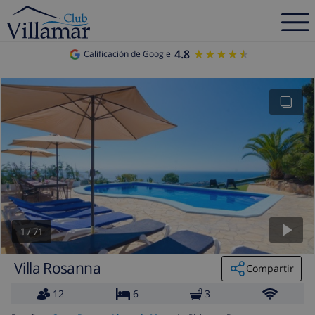
4.8
★★★★★
★★★★★
Calificación de Google
1
/
71
Villa Rosanna
Compartir
12
6
3