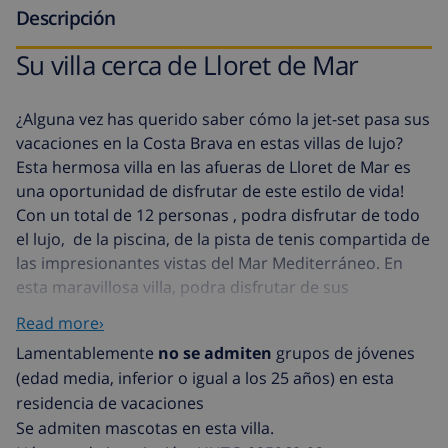
Descripción
Su villa cerca de Lloret de Mar
¿Alguna vez has querido saber cómo la jet-set pasa sus
vacaciones en la Costa Brava en estas villas de lujo?
Esta hermosa villa en las afueras de Lloret de Mar es
una oportunidad de disfrutar de este estilo de vida!
Con un total de 12 personas , podra disfrutar de todo
el lujo, de la piscina, de la pista de tenis compartida de
las impresionantes vistas del Mar Mediterráneo. En
esta maravillosa villa, podra disfrutar de sus
vacaciones en paz, mientras que la agitada vida de
Read more›
Lloret de Mar está mano. Las posibilidades son tantas
Lamentablemente
no se admiten
grupos de jóvenes
como lo desee. Hacer un pequeño partido de tenis por
(edad media, inferior o igual a los 25 años) en esta
la mañana, pasar una tarde tranquila en la playa y
residencia de vacaciones
cenar de noche en Lloret o reunirse con amigos para
Se admiten mascotas en esta villa.
una barbacoa en el jardín ... todo es posible! Usted va a