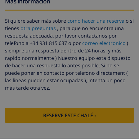
Más información
Sábanas extra
17,59 US$ por persona , a pagar a la
llegada
Si quiere saber más sobre
como hacer una reserva
o si
Toallas extra
8,80 US$ por persona , a pagar a la
tienes
otra preguntas
, para que no encuentra una
llegada
respuesta adecuada, por favor contactanos por
Salida tardía
113,75 US$
telefono a +34 931 815 637 o por
correo electronico
(
siempre una respuesta dentro de 24 horas, y más
Limpieza extra
basado en consumo de energía
rapido normalmente ) Nuestro equipo esta dispuesto
(52,77 US$/HOUR)
de hacer una respuesta lo antes posible. Si no se
Fondo
4.80% del importe total
puede poner en contacto por telefono directament (
cancelación:
las lineas pueden estar ocupadas ), intenta un poco
más tarde otra vez.
RESERVE ESTE CHALÉ ›