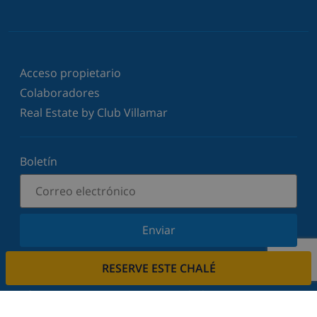
Acceso propietario
Colaboradores
Real Estate by Club Villamar
Boletín
Enviar
Suscríbase a nuestro boletín y manténgase
RESERVE ESTE CHALÉ
informado sobre nuestras últimas noticias y
ofertas. Respetamos su privacidad.