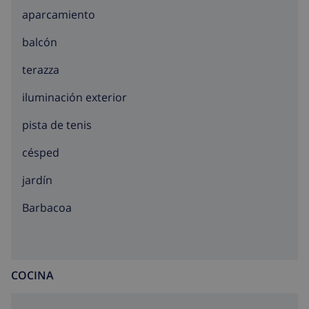
Lloret de Mar a muchas actividades como: los campos
aparcamiento
de golf, el parque aquatico, el delfinario, contribuye a
balcón
unas vacaciones perfectas.
terazza
iluminación exterior
pista de tenis
césped
jardín
barbacoa
COCINA