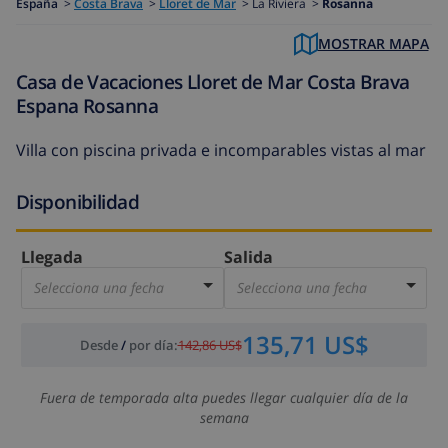
España
>
Costa Brava
>
Lloret de Mar
>
La Riviera >
Rosanna
MOSTRAR MAPA
Casa de Vacaciones Lloret de Mar Costa Brava
Espana Rosanna
Villa con piscina privada e incomparables vistas al mar
Disponibilidad
Llegada
Salida
Selecciona una fecha
Selecciona una fecha
135,71 US$
Desde
/
por día
:
142,86 US$
Fuera de temporada alta puedes llegar cualquier día de la
semana