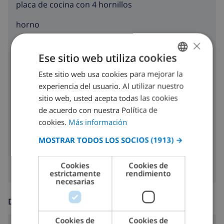
placa de cocina con 4 hornillos
horno
×
microondas
Ese sitio web utiliza cookies
nevera
Este sitio web usa cookies para mejorar la
SPANISH
congelador
experiencia del usuario. Al utilizar nuestro
DUTCH
sitio web, usted acepta todas las cookies
tostadora
FRENCH
de acuerdo con nuestra Política de
cookies.
Más información
lavavajillas
SPANISH
MOSTRAR TODOS LOS SOCIOS
(1913) →
GERMAN
lavadora
CATALAN
Cookies
Cookies de
estrictamente
rendimiento
ITALIAN
necesarias
DANISH
DIVERSIÓN
NORWEGIAN
Cookies de
Cookies de