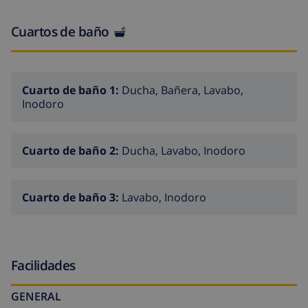
Encontrará la piscina en parte posterior del chalé.
Llegará a la piscina mediante una escalera hacia
Cuartos de baño
arriba.
Aquí puede disfrutar del sol y de la vida Española..
Kalesi a disposición una barbacoa de piedra fija con
Cuarto de baño 1:
Ducha, Bañera, Lavabo,
Inodoro
nevera.
Esta vivienda de vacaciones es muy apropiada para
familias por su privacidad.
Cuarto de baño 2:
Ducha, Lavabo, Inodoro
Cuarto de baño 3:
Lavabo, Inodoro
Facilidades
GENERAL