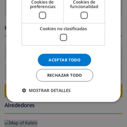
Cookies de
Cookies de
preferencias
funcionalidad
Horario de llegada y salida
Cookies no clasificadas
Llegada:
Desde 16:00 antes de 21:00
ACEPTAR TODO
Salida:
Antes de: 10:00
RECHAZAR TODO
RESERVE ESTE CHALÉ ›
MOSTRAR DETALLES
Alrededores