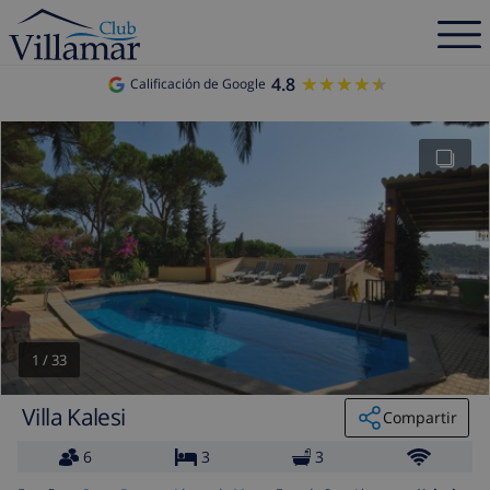
4.8
★★★★★
★★★★★
Calificación de Google
1
/
33
Villa Kalesi
Compartir
6
3
3