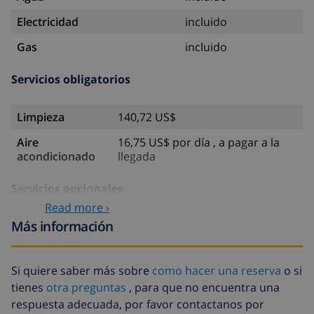
Electricidad
incluido
Gas
incluido
Servicios obligatorios
Limpieza
140,72 US$
Aire
16,75 US$ por día , a pagar a la
acondicionado
llegada
Servicios opcionales
Read more ›
Más información
Ropa de
17,59 US$ por persona
cama
Toallas
8,80 US$ por persona
Si quiere saber más sobre
como hacer una reserva
o si
tienes
otra preguntas
, para que no encuentra una
Cuna
4,19 US$ por día
respuesta adecuada, por favor contactanos por