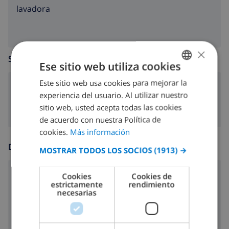
lavadora
×
SALA DE ESTAR
Ese sitio web utiliza cookies
Este sitio web usa cookies para mejorar la
SPANISH
sofá
experiencia del usuario. Al utilizar nuestro
DUTCH
sitio web, usted acepta todas las cookies
FRENCH
de acuerdo con nuestra Política de
cookies.
Más información
SPANISH
DIVERSIÓN
MOSTRAR TODOS LOS SOCIOS
(1913) →
GERMAN
CATALAN
reproductor de CD
Cookies
Cookies de
estrictamente
rendimiento
ITALIAN
necesarias
radio
DANISH
reproductor de DVD
NORWEGIAN