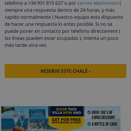
Sábanas
17,59 US$ por persona
telefono a +34 931 815 637 o por
correo electronico
(
extra
siempre una respuesta dentro de 24 horas, y más
rapido normalmente ) Nuestro equipo esta dispuesto
Toallas extra
8,80 US$ por persona
de hacer una respuesta lo antes posible. Si no se
Salida tardía
113,75 US$
puede poner en contacto por telefono directament (
las lineas pueden estar ocupadas ), intenta un poco
Limpieza
basado en consumo de energía
extra
(52,77 US$/HOUR)
más tarde otra vez.
Fondo
4.80% del importe total
cancelación:
RESERVE ESTE CHALÉ ›