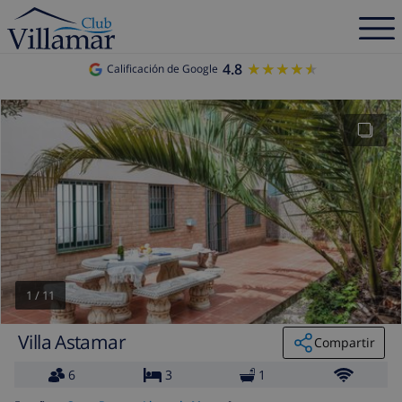
4.8
★★★★★
★★★★★
Calificación de Google
1
/
11
Villa Astamar
Compartir
6
3
1