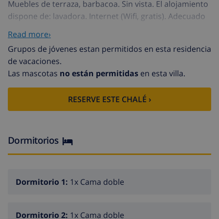
Muebles de terraza, barbacoa. Sin vista. El alojamiento
dispone de: lavadora. Internet (Wifi, gratis). Adecuado
para familias. Permitido máximo 1 mascota / perro.
Read more›
HUTG013045
Grupos de jóvenes estan permitidos en esta residencia
Casa de apartamentos "Astamar", moderno,
de vacaciones.
agradable. En la localidad, a 500 m del centro de Lloret
Las mascotas
no están permitidas
en esta villa.
de mar, a 230 m del mar, a 230 m de la playa.
Posibilidad de aparcamiento en la calle. Supermercado
RESERVE ESTE CHALÉ ›
50 m, restaurante 200 m, bar 100 m, panadería 50 m.
Atracciones en los alrededores: Waterworld 3 km,
Marine land blanes 12 km, Tossa de mar 10 km. A tener
en cuenta: adecuado para familias.
Dormitorios
Dormitorio 1:
1x Cama doble
Dormitorio 2:
1x Cama doble