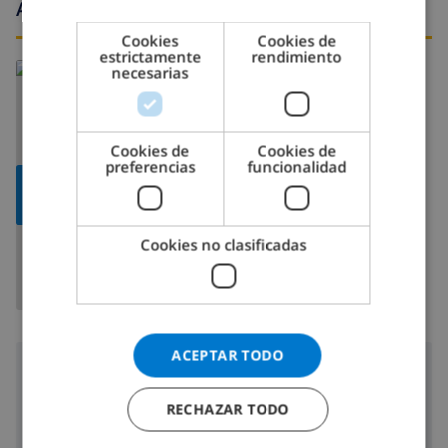
Alrededores
CATALAN
Cookies
Cookies de
estrictamente
rendimiento
ITALIAN
Leer más sobre:
necesarias
DANISH
España
>
Costa Brava >
Lloret de Mar
NORWEGIAN
Cookies de
Cookies de
preferencias
funcionalidad
MOSTRAR
MAPA
Cookies no clasificadas
ACEPTAR TODO
Alrededores
RECHAZAR TODO
230 m
Distancia hasta el mar:
500 m
Distancia hasta las tiendas: