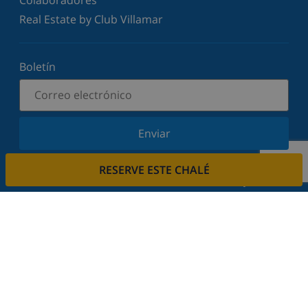
Real Estate by Club Villamar
Boletín
Enviar
Suscríbase a nuestro boletín y manténgase
RESERVE ESTE CHALÉ
informado sobre nuestras últimas noticias y
ofertas. Respetamos su privacidad.
Alquile su casa
¿Quiere alquilar su propiedad con nosotros?