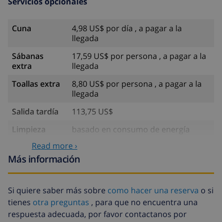
Servicios opcionales
Cuna
4,98 US$ por día , a pagar a la
llegada
Sábanas
17,59 US$ por persona , a pagar a la
extra
llegada
Toallas extra
8,80 US$ por persona , a pagar a la
llegada
Salida tardía
113,75 US$
Limpieza
basado en consumo de energía
extra
(52,77 US$/HOUR)
Read more ›
Fondo
4.80% del importe total
Más información
cancelación:
Si quiere saber más sobre
como hacer una reserva
o si
tienes
otra preguntas
, para que no encuentra una
respuesta adecuada, por favor contactanos por