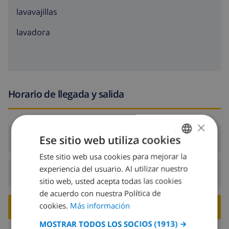
lavavajillas
lavadora
Horario de llegada y salida
×
Ese sitio web utiliza cookies
Llegada:
Desde 16:00 antes de 19:00
Este sitio web usa cookies para mejorar la
SPANISH
experiencia del usuario. Al utilizar nuestro
Salida:
Antes de: 10:00
DUTCH
sitio web, usted acepta todas las cookies
FRENCH
de acuerdo con nuestra Política de
cookies.
Más información
RESERVE ESTE CHALÉ ›
SPANISH
MOSTRAR TODOS LOS SOCIOS
(1913) →
GERMAN