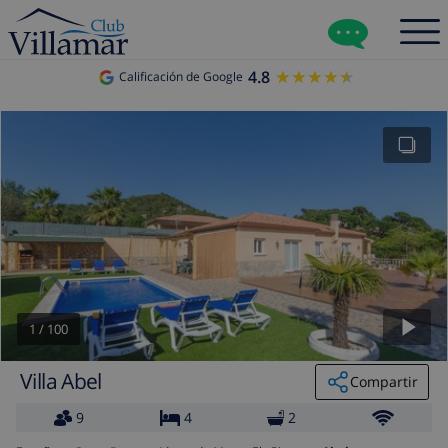
4.8
★★★★★
★★★★★
Calificación de Google
1
/
100
Villa Abel
Compartir
9
4
2