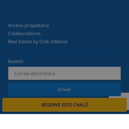
Acceso propietario
Colaboradores
Real Estate by Club Villamar
Boletín
Enviar
Suscríbase a nuestro boletín y manténgase
RESERVE ESTE CHALÉ
informado sobre nuestras últimas noticias y
ofertas. Respetamos su privacidad.