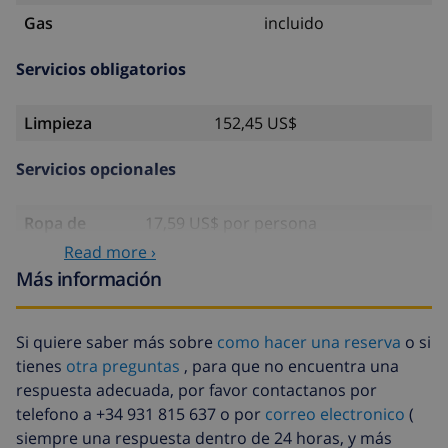
Gas
incluido
Servicios obligatorios
Limpieza
152,45 US$
Servicios opcionales
Ropa de
17,59 US$ por persona
cama
Read more ›
Más información
Toallas
8,80 US$ por persona
Cuna
4,19 US$ por día
Si quiere saber más sobre
como hacer una reserva
o si
Sábanas
17,59 US$ por persona
tienes
otra preguntas
, para que no encuentra una
extra
respuesta adecuada, por favor contactanos por
Toallas extra
8,80 US$ por persona
telefono a +34 931 815 637 o por
correo electronico
(
siempre una respuesta dentro de 24 horas, y más
Salida tardía
113,75 US$