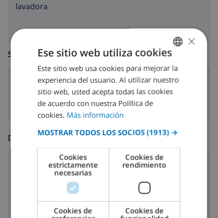
lavadora
×
Ese sitio web utiliza cookies
SALA DE ESTAR
Este sitio web usa cookies para mejorar la
SPANISH
experiencia del usuario. Al utilizar nuestro
chimenea
DUTCH
sitio web, usted acepta todas las cookies
FRENCH
de acuerdo con nuestra Política de
cookies.
Más información
SPANISH
MOSTRAR TODOS LOS SOCIOS
(1913) →
GERMAN
DIVERSIÓN
CATALAN
Cookies
Cookies de
estrictamente
rendimiento
reproductor de DVD
ITALIAN
necesarias
DANISH
Cable tv
NORWEGIAN
Cookies de
Cookies de