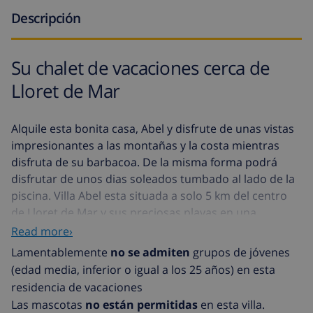
Descripción
Su chalet de vacaciones cerca de
Lloret de Mar
Alquile esta bonita casa, Abel y disfrute de unas vistas
impresionantes a las montañas y la costa mientras
disfruta de su barbacoa. De la misma forma podrá
disfrutar de unos dias soleados tumbado al lado de la
piscina. Villa Abel esta situada a solo 5 km del centro
de Lloret de Mar y sus preciosas playas en una
urbanizacion tranquila: Los Pinares. Podrá aparcar su
Read more›
coche delante de la vivienda o dentro de la propiedad.
Lamentablemente
no se admiten
grupos de jóvenes
Se accede a la casa por unas escaleras. Villa Abel tiene
(edad media, inferior o igual a los 25 años) en esta
una sola planta donde se encuentra el gran salon
residencia de vacaciones
comedor con chimenea, la cocina, 4 dormitorios
Las mascotas
no están permitidas
en esta villa.