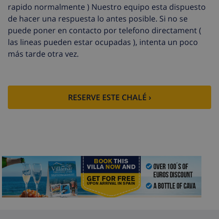
rapido normalmente ) Nuestro equipo esta dispuesto
Limpieza
basado en consumo de energía
de hacer una respuesta lo antes posible. Si no se
extra
(52,77 US$/HOUR)
puede poner en contacto por telefono directament (
las lineas pueden estar ocupadas ), intenta un poco
Fondo
4.80% del importe total
cancelación:
más tarde otra vez.
RESERVE ESTE CHALÉ ›