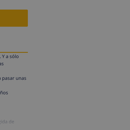
 Y a sólo
as
a pasar unas
años
gida de