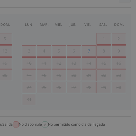
DOM.
LUN.
MAR.
MIÉ.
JUE.
VIE.
SÁB.
DOM.
5
1
2
12
3
4
5
6
7
8
9
19
10
11
12
13
14
15
16
26
17
18
19
20
21
22
23
24
25
26
27
28
29
30
31
a/Salida
No disponible
No permitido como día de llegada