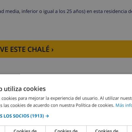
la piscina, cuna, trona, estancia de mascota, late check in 
 media, inferior o igual a los 25 años) en esta residencia 
VE ESTE CHALÉ ›
b utiliza cookies
 cookies para mejorar la experiencia del usuario. Al utilizar nuest
Dormitorio 2:
1x Individual , 1x Litera
s las cookies de acuerdo con nuestra Política de cookies.
Más inf
 LOS SOCIOS
(1913) →
Cookies de
Cookies de
Cookies de