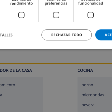
rendimiento
preferencias
funcionalidad
Cuarto de baño 2:
Bañera, Lavabo, Inodoro
TALLES
RECHAZAR TODO
ACE
DOR DE LA CASA
COCINA
amiento
horno
za
microondas
nevera