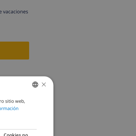
después de
de vacaciones
×
ro sitio web,
SPANISH
ormación
DUTCH
FRENCH
SPANISH
Cookies no