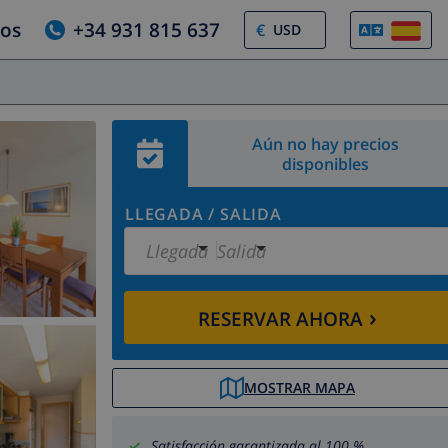
ros
+34 931 815 637
€
Aún no hay precios
disponibles
LLEGADA
/
SALIDA
Llegada
Salida
›
RESERVAR AHORA
MOSTRAR MAPA
Satisfacción garantizada al 100 %