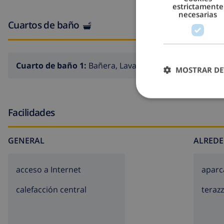
estrictamente
necesarias
Cuartos de baño
Cuarto de baño 1:
Bañera, Lavabo, Inodoro
MOSTRAR DE
Facilidades
GENERAL
ALREDE
acceso a Internet
aparc
calefacción central
teraz