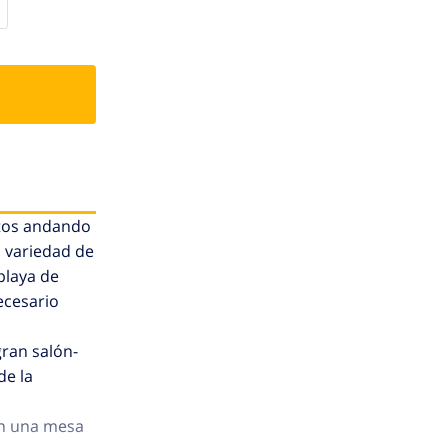
utos andando
n variedad de
playa de
ecesario
gran salón-
de la
on una mesa