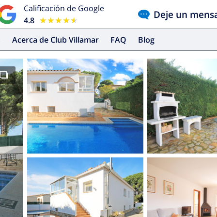
Calificación de Google
Deje un mens
4.8
★★★★★
★★★★★
s
Acerca de Club Villamar
FAQ
Blog