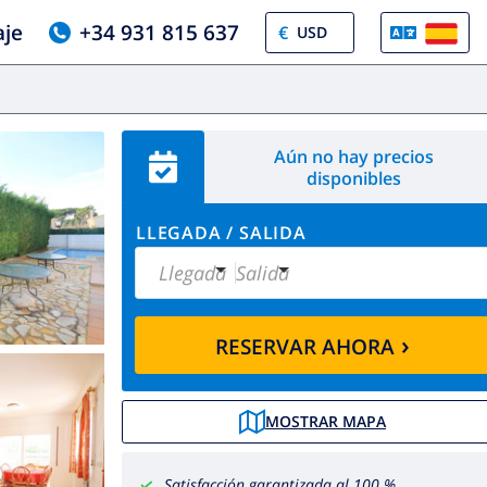
aje
+34 931 815 637
€
Aún no hay precios
disponibles
LLEGADA
/
SALIDA
Llegada
Salida
›
RESERVAR AHORA
MOSTRAR MAPA
Satisfacción garantizada al 100 %