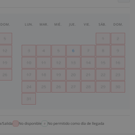
DOM.
LUN.
MAR.
MIÉ.
JUE.
VIE.
SÁB.
DOM.
5
1
2
12
3
4
5
6
7
8
9
19
10
11
12
13
14
15
16
26
17
18
19
20
21
22
23
24
25
26
27
28
29
30
31
a/Salida
No disponible
No permitido como día de llegada