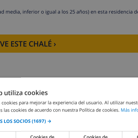
ntrar el domingo contactar con la agencia. El lugar de reco
 media, inferior o igual a los 25 años) en esta residencia 
la piscina, cuna, trona, estancia de mascota, late check in 
VE ESTE CHALÉ ›
b utiliza cookies
Dormitorio 2:
2x Camas individuales
 cookies para mejorar la experiencia del usuario. Al utilizar nuest
s las cookies de acuerdo con nuestra Política de cookies.
Más inf
 LOS SOCIOS
(1697) →
Cookies de
Cookies de