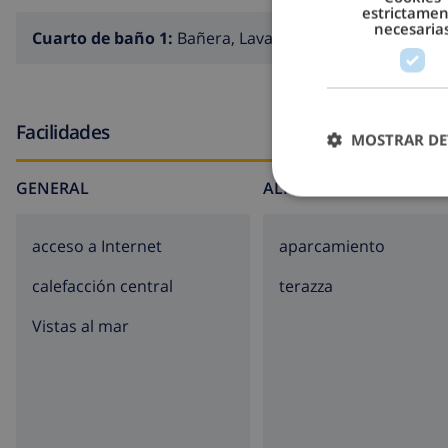
estrictame
necesaria
Cuarto de baño 1:
Bañera, Lavabo, Inodoro
Facilidades
MOSTRAR DE
GENERAL
ALREDEDOR DE LA CAS
acceso a Internet
aparcamiento
calefacción central
terazza
Vistas al mar