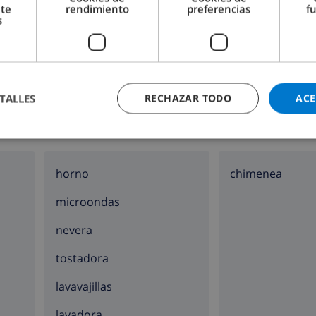
nte
rendimiento
preferencias
f
s
Cuarto de baño 2:
Ducha, Lavabo, Inodoro
TALLES
RECHAZAR TODO
ACE
A
COCINA
SALA DE ESTAR
horno
chimenea
microondas
nevera
tostadora
lavavajillas
lavadora