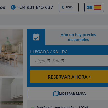
ros
+34 931 815 637
€
Aún no hay precios
disponibles
LLEGADA
/
SALIDA
Llegada
Salida
›
RESERVAR AHORA
MOSTRAR MAPA
Satisfacción garantizada al 100 %