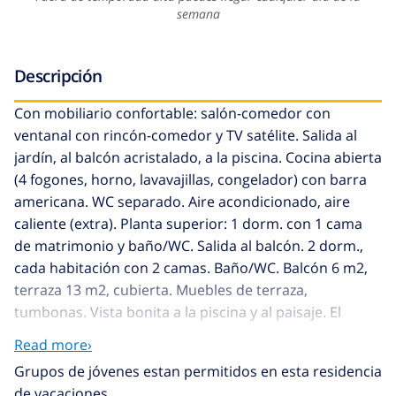
semana
Descripción
Con mobiliario confortable: salón-comedor con
ventanal con rincón-comedor y TV satélite. Salida al
jardín, al balcón acristalado, a la piscina. Cocina abierta
(4 fogones, horno, lavavajillas, congelador) con barra
americana. WC separado. Aire acondicionado, aire
caliente (extra). Planta superior: 1 dorm. con 1 cama
de matrimonio y baño/WC. Salida al balcón. 2 dorm.,
cada habitación con 2 camas. Baño/WC. Balcón 6 m2,
terraza 13 m2, cubierta. Muebles de terraza,
tumbonas. Vista bonita a la piscina y al paisaje. El
alojamiento dispone de: lavadora. Plaza de
Read more›
aparcamiento (vallada), garaje en el mismo terreno. A
Grupos de jóvenes estan permitidos en esta residencia
tener en cuenta: 1 mascota / perro. TV solamente FR.
de vacaciones.