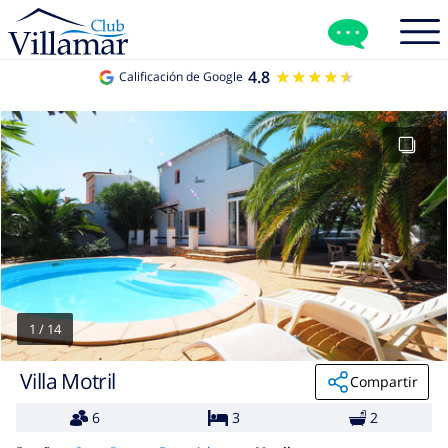
4.8
★★★★★
★★★★★
Calificación de Google
1
/
14
Villa Motril
Compartir
6
3
2