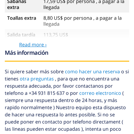
Sábanas
17,59 US$ por persona , a pagar a la
extra
llegada
Toallas extra
8,80 US$ por persona , a pagar a la
llegada
Salida tardía
113,75 US$
Read more ›
Limpieza
basado en consumo de energía
extra
(52,77 US$/HOUR)
Más información
Fondo
4.80% del importe total
cancelación:
Si quiere saber más sobre
como hacer una reserva
o si
tienes
otra preguntas
, para que no encuentra una
respuesta adecuada, por favor contactanos por
telefono a +34 931 815 637 o por
correo electronico
(
siempre una respuesta dentro de 24 horas, y más
rapido normalmente ) Nuestro equipo esta dispuesto
de hacer una respuesta lo antes posible. Si no se
puede poner en contacto por telefono directament (
las lineas pueden estar ocupadas ), intenta un poco