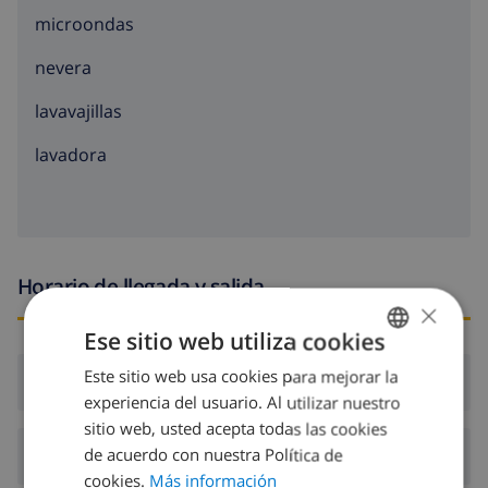
microondas
nevera
lavavajillas
lavadora
Horario de llegada y salida
×
Ese sitio web utiliza cookies
Este sitio web usa cookies para mejorar la
SPANISH
Llegada:
Desde 16:00 antes de 19:00
experiencia del usuario. Al utilizar nuestro
DUTCH
sitio web, usted acepta todas las cookies
FRENCH
de acuerdo con nuestra Política de
Salida:
Antes de: 10:00
cookies.
Más información
SPANISH