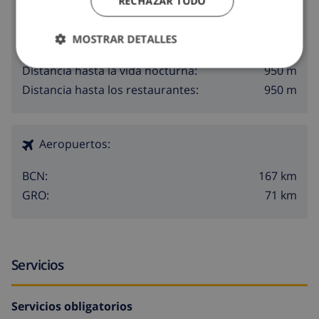
Alrededores
RECHAZAR TODO
1.3 km
Distancia hasta el mar:
MOSTRAR DETALLES
950 m
Distancia hasta las tiendas:
950 m
Distancia hasta la vida nocturna:
950 m
Distancia hasta los restaurantes:
Aeropuertos:
167 km
BCN:
71 km
GRO:
Servicios
Servicios obligatorios