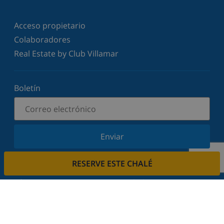
Acceso propietario
Colaboradores
Real Estate by Club Villamar
Boletín
Enviar
Suscríbase a nuestro boletín y manténgase
RESERVE ESTE CHALÉ
informado sobre nuestras últimas noticias y
ofertas. Respetamos su privacidad.