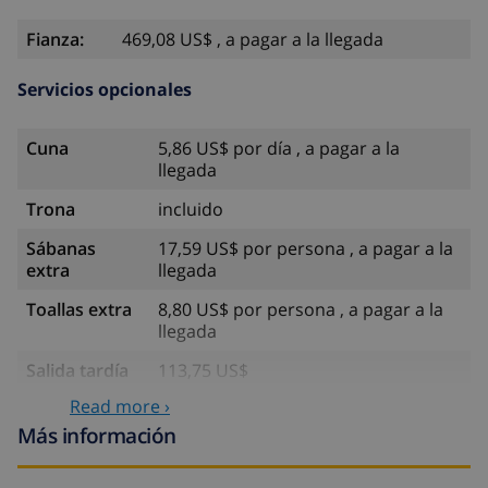
Fianza:
469,08 US$ , a pagar a la llegada
Servicios opcionales
Cuna
5,86 US$ por día , a pagar a la
llegada
Trona
incluido
Sábanas
17,59 US$ por persona , a pagar a la
extra
llegada
Toallas extra
8,80 US$ por persona , a pagar a la
llegada
Salida tardía
113,75 US$
Read more ›
Limpieza
basado en consumo de energía
extra
(52,77 US$/HOUR)
Más información
Fondo
4.80% del importe total