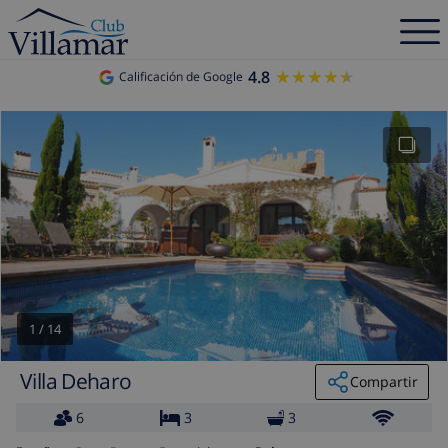
4.8
★★★★★
★★★★★
Calificación de Google
1
/
14
Villa Deharo
Compartir
6
3
3