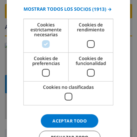
MOSTRAR TODOS LOS SOCIOS
(1913) →
GERMAN
RESERVE ESTE CHALÉ ›
CATALAN
Cookies
Cookies de
Alrededores
estrictamente
rendimiento
ITALIAN
necesarias
DANISH
Leer más sobre:
NORWEGIAN
España
>
Costa Brava >
Empuriabrava
Cookies de
Cookies de
preferencias
funcionalidad
MOSTRAR
Cookies no clasificadas
MAPA
ACEPTAR TODO