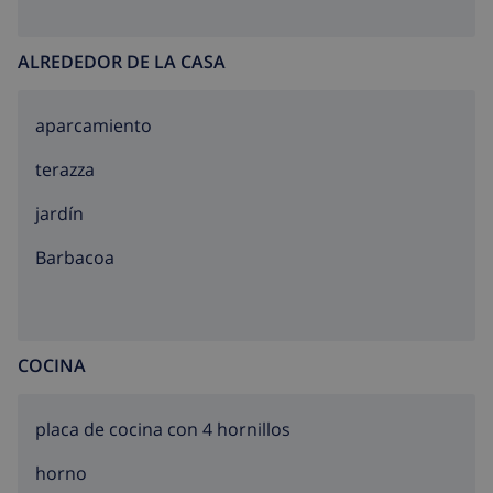
Centro Aerodromo y túnel del viento 2 km, Parque
Aquático Roses 6 km, Casino y festival de Perelada 12
ALREDEDOR DE LA CASA
km, Museo Dalí de Figueres 15 km, Ruïnes de Sant
Martí de Empuries 21 km, Monasterio de Sant Pere de
aparcamiento
Rodes 23 km.
terazza
jardín
barbacoa
COCINA
placa de cocina con 4 hornillos
horno