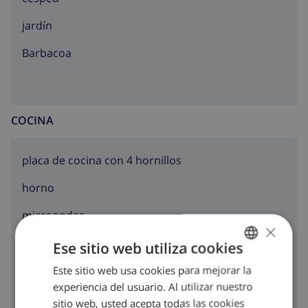
jardín
barbacoa
COCINA
placa de cocina con 4 hornillos
horno
microondas
×
nevera
Ese sitio web utiliza cookies
congelador
Este sitio web usa cookies para mejorar la
SPANISH
experiencia del usuario. Al utilizar nuestro
DUTCH
lavavajillas
sitio web, usted acepta todas las cookies