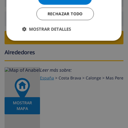
RECHAZAR TODO
Salida:
Antes de: 10:00
MOSTRAR DETALLES
RESERVE ESTE CHALÉ ›
Alrededores
Leer más sobre:
España
>
Costa Brava >
Calonge
>
Mas Pere
MOSTRAR
MAPA