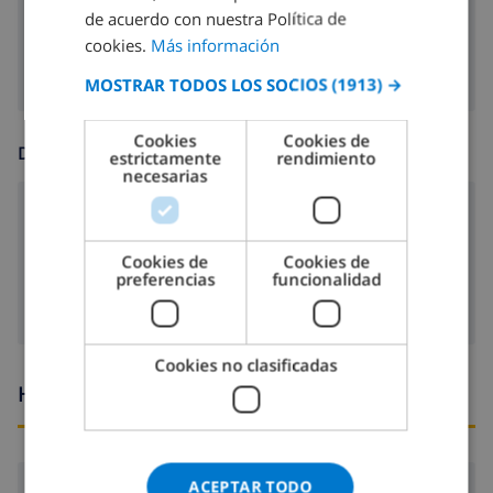
FRENCH
de acuerdo con nuestra Política de
lavadora
cookies.
Más información
SPANISH
MOSTRAR TODOS LOS SOCIOS
(1913) →
GERMAN
CATALAN
Cookies
Cookies de
DIVERSIÓN
estrictamente
rendimiento
ITALIAN
necesarias
DANISH
reproductor de DVD
NORWEGIAN
Satélite televisión
Cookies de
Cookies de
preferencias
funcionalidad
Cookies no clasificadas
Horario de llegada y salida
ACEPTAR TODO
Llegada:
Desde 16:00 antes de 21:00