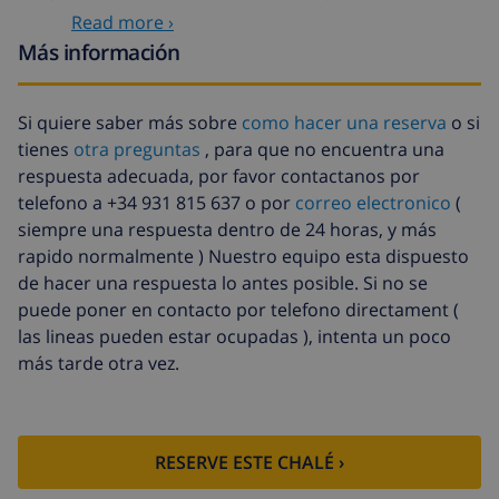
Read more ›
Toallas
8,80 US$ por persona
Más información
Cuna
4,19 US$ por día
Sábanas extra
17,59 US$ por persona
Si quiere saber más sobre
como hacer una reserva
o si
tienes
otra preguntas
, para que no encuentra una
Toallas extra
8,80 US$ por persona
respuesta adecuada, por favor contactanos por
Fondo cancelación:
4.80% del importe total
telefono a +34 931 815 637 o por
correo electronico
(
siempre una respuesta dentro de 24 horas, y más
rapido normalmente ) Nuestro equipo esta dispuesto
de hacer una respuesta lo antes posible. Si no se
puede poner en contacto por telefono directament (
las lineas pueden estar ocupadas ), intenta un poco
más tarde otra vez.
RESERVE ESTE CHALÉ ›