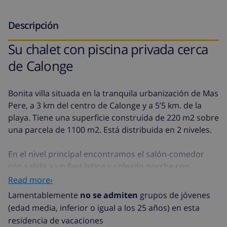
Descripción
Su chalet con piscina privada cerca
de Calonge
Bonita villa situada en la tranquila urbanización de Mas
Pere, a 3 km del centro de Calonge y a 5’5 km. de la
playa. Tiene una superficie construida de 220 m2 sobre
una parcela de 1100 m2. Está distribuida en 2 niveles.
En el nivel principal encontramos el salón-comedor
con salida a un fantástico y soleado porche con
bonitas vistas a la piscina y a las montañas, una cocina
Read more›
totalmente equipada, una habitación con cama de
Lamentablemente
no se admiten
grupos de jóvenes
matrimonio, dos habitaciones con dos camas, un baño
(edad media, inferior o igual a los 25 años) en esta
con bañera y un baño con ducha.
residencia de vacaciones