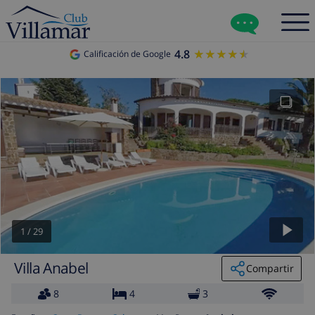
4.8
★★★★★
★★★★★
Calificación de Google
1
/
29
Villa Anabel
Compartir
8
4
3