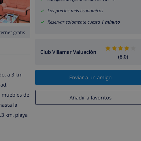
Los precios más económicos
Reservar solamente cuesta
1 minuto
ternet gratis
Club Villamar Valuación
(8.0)
do, a 3 km
Enviar a un amigo
dad,
), muebles de
Añadir a favoritos
hasta la
.3 km, playa