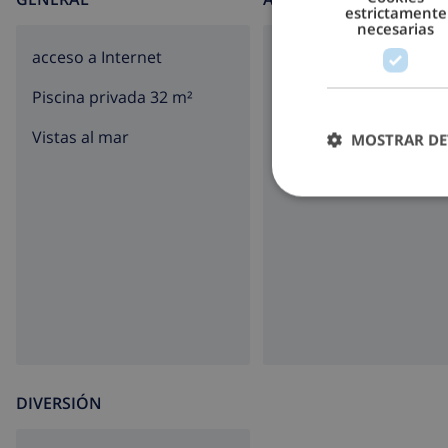
estrictamente
necesarias
acceso a Internet
aparcamiento
Piscina privada 32 m²
terazza
Vistas al mar
jardín
MOSTRAR DE
barbacoa
DIVERSIÓN