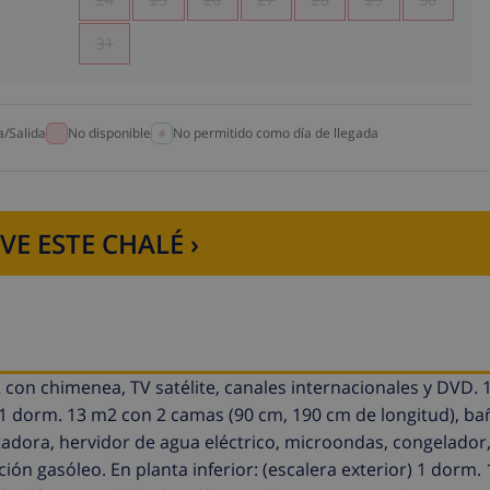
31
a/Salida
No disponible
No permitido como día de llegada
VE ESTE CHALÉ ›
con chimenea, TV satélite, canales internacionales y DVD. 
 dorm. 13 m2 con 2 camas (90 cm, 190 cm de longitud), ba
ostadora, hervidor de agua eléctrico, microondas, congelador,
cción gasóleo. En planta inferior: (escalera exterior) 1 dorm.