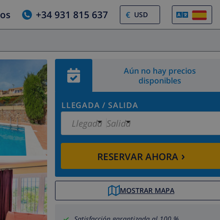
ros
+34 931 815 637
€
Aún no hay precios
disponibles
LLEGADA
/
SALIDA
Llegada
Salida
›
RESERVAR AHORA
MOSTRAR MAPA
Satisfacción garantizada al 100 %