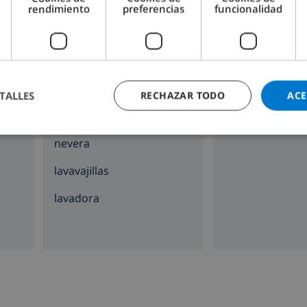
rendimiento
preferencias
funcionalidad
placa de cocina con 4
chimenea
hornillos
horno
TALLES
RECHAZAR TODO
ACE
microondas
nevera
lavavajillas
lavadora