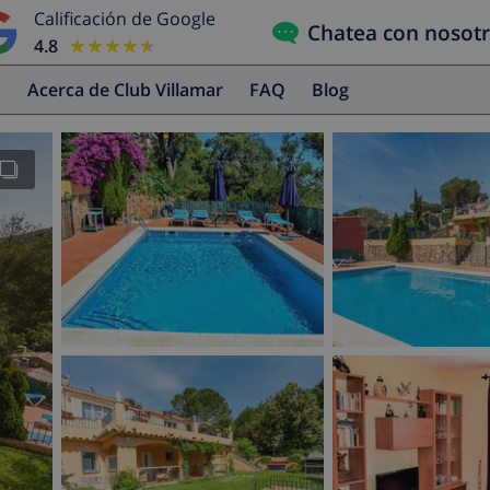
Calificación de Google
Chatea con nosot
4.8
★★★★★
★★★★★
s
Acerca de Club Villamar
FAQ
Blog