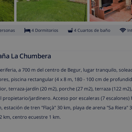
ersonas
4 Dormitorios
4 Cuartos de baño
In
paña La Chumbera
riferia, a 700 m del centro de Begur, lugar tranquilo, solea
ores, piscina rectangular (4 x 8 m, 180 - 100 cm de profundi
ior, terraza-jardín (20 m2), porche (27 m2), terraza (122 m2
l propietario/jardinero. Acceso por escaleras (7 escalones) 
estación de tren "Flaçà" 30 km, playa de arena "Sa Riera" 3
 2 km, centro ecuestre 1 km.