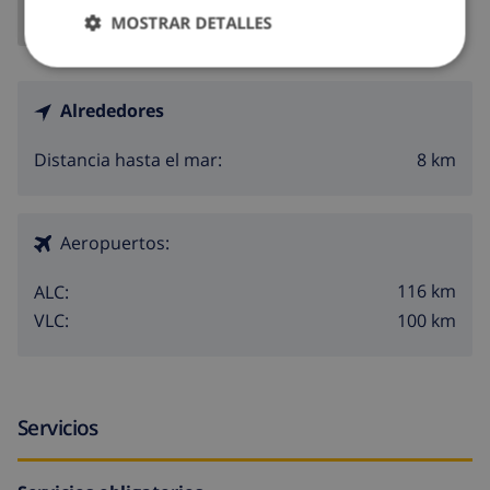
MOSTRAR DETALLES
Alrededores
8 km
Distancia hasta el mar:
Aeropuertos:
116 km
ALC:
100 km
VLC:
Servicios