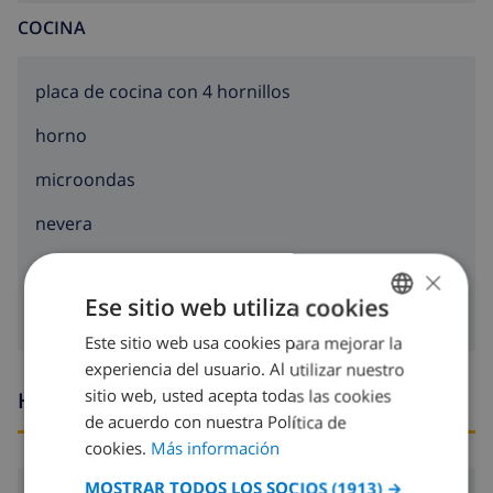
COCINA
placa de cocina con 4 hornillos
horno
microondas
nevera
lavadora
×
Ese sitio web utiliza cookies
Este sitio web usa cookies para mejorar la
SPANISH
experiencia del usuario. Al utilizar nuestro
DUTCH
sitio web, usted acepta todas las cookies
Horario de llegada y salida
FRENCH
de acuerdo con nuestra Política de
cookies.
Más información
SPANISH
MOSTRAR TODOS LOS SOCIOS
(1913) →
GERMAN