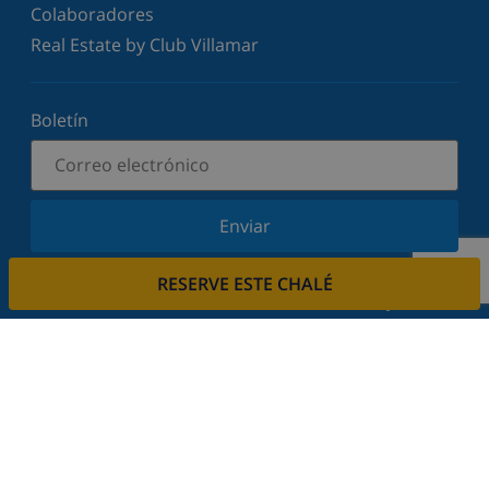
Colaboradores
Real Estate by Club Villamar
Boletín
Enviar
Suscríbase a nuestro boletín y manténgase
RESERVE ESTE CHALÉ
informado sobre nuestras últimas noticias y
ofertas. Respetamos su privacidad.
Alquile su casa