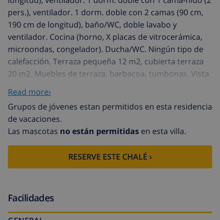
pers.), ventilador. 1 dorm. doble con 2 camas (90 cm,
190 cm de longitud), baño/WC, doble lavabo y
ventilador. Cocina (horno, X placas de vitrocerámica,
microondas, congelador). Ducha/WC. Ningún tipo de
calefacción. Terraza pequeña 12 m2, cubierta terraza
20 m2. Muebles de terraza, barbacoa, tumbonas. Vista
panorámica espléndida al mar, a las montañas y al
Read more›
paisaje. El alojamiento dispone de: lavadora. Internet
Grupos de jóvenes estan permitidos en esta residencia
(Wifi, gratis). Plaza de aparcamiento. AT-439202-A //
de vacaciones.
Reg. Nr.:
Las mascotas
no están permitidas
en esta villa.
ESFCTU0000030450004727820000000000000CV-
VUT0439202-A1
RESERVE ESTE CHALÉ ›
Casa "Gabi", agradable. En el barrio de Monte Pego,
lugar elevado area residencial (villas), a 8 km del mar.
Privado: terreno con plantas y árboles, piscina
rectangular (8 x 4 m, 110 - 185 cm de profundidad,
Facilidades
Disponible por temporada: 01.Ene. - 31.Dic.). Camino (7