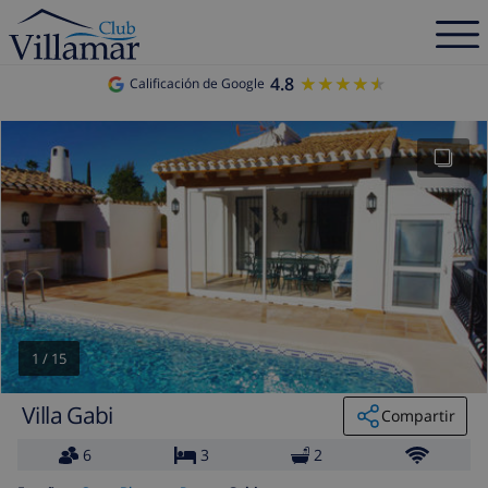
4.8
★★★★★
★★★★★
Calificación de Google
1
/
15
Villa Gabi
Compartir
6
3
2