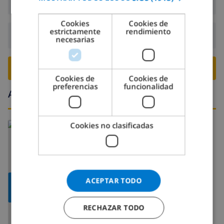
Llegada:
Desde 16:00 antes de 19:00
CATALAN
Cookies
Cookies de
estrictamente
rendimiento
ITALIAN
Salida:
Antes de: 10:00
necesarias
DANISH
NORWEGIAN
RESERVE ESTE CHALÉ ›
Cookies de
Cookies de
preferencias
funcionalidad
Alrededores
Leer más sobre:
Cookies no clasificadas
España
>
Costa Blanca >
Pego
ACEPTAR TODO
MOSTRAR
MAPA
RECHAZAR TODO