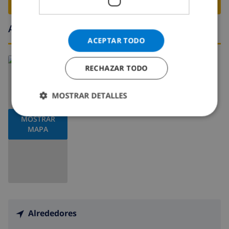
RESERVE ESTE CHALÉ ›
Alrededores
ACEPTAR TODO
Leer más sobre:
RECHAZAR TODO
España
>
Costa Blanca >
Pego
MOSTRAR DETALLES
MOSTRAR
MAPA
Alrededores