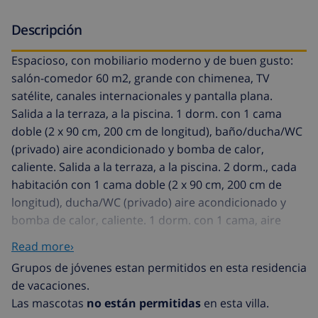
Descripción
Espacioso, con mobiliario moderno y de buen gusto:
salón-comedor 60 m2, grande con chimenea, TV
satélite, canales internacionales y pantalla plana.
Salida a la terraza, a la piscina. 1 dorm. con 1 cama
doble (2 x 90 cm, 200 cm de longitud), baño/ducha/WC
(privado) aire acondicionado y bomba de calor,
caliente. Salida a la terraza, a la piscina. 2 dorm., cada
habitación con 1 cama doble (2 x 90 cm, 200 cm de
longitud), ducha/WC (privado) aire acondicionado y
bomba de calor, caliente. 1 dorm. con 1 cama, aire
acondicionado y bomba de calor, caliente. Grande
Read more›
cocina (lavavajillas, 3 Placas de inducción,
Grupos de jóvenes estan permitidos en esta residencia
microondas/grill) con mesa de comedor. Salida a la
de vacaciones.
terraza. Terraza grande 60 m2, cubierta terraza grande
Las mascotas
no están permitidas
en esta villa.
85 m2. Muebles de terraza, barbacoa, tumbonas,