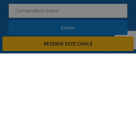
Enviar
Suscríbase a nuestro boletín y manténgase
RESERVE ESTE CHALÉ
informado sobre nuestras últimas noticias y
ofertas. Respetamos su privacidad.
Alquile su casa
¿Quiere alquilar su propiedad con nosotros?
Leer más