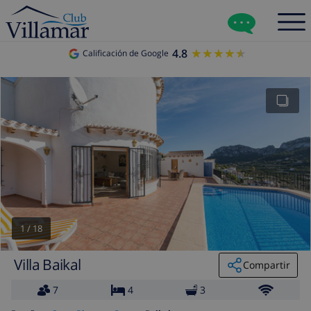
4.8
★★★★★
★★★★★
Calificación de Google
1
/
18
Villa Baikal
Compartir
7
4
3