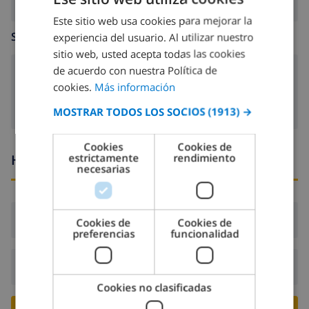
Este sitio web usa cookies para mejorar la
SPANISH
SALA DE ESTAR
experiencia del usuario. Al utilizar nuestro
DUTCH
sitio web, usted acepta todas las cookies
FRENCH
de acuerdo con nuestra Política de
chimenea
cookies.
Más información
SPANISH
MOSTRAR TODOS LOS SOCIOS
(1913) →
GERMAN
CATALAN
Cookies
Cookies de
Horario de llegada y salida
estrictamente
rendimiento
ITALIAN
necesarias
DANISH
NORWEGIAN
Llegada:
Desde 16:00 antes de 19:00
Cookies de
Cookies de
preferencias
funcionalidad
Salida:
Antes de: 10:00
Cookies no clasificadas