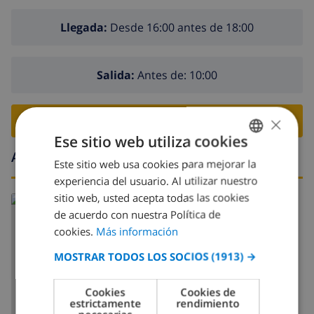
Llegada:
Desde 16:00 antes de 18:00
Salida:
Antes de: 10:00
×
RESERVE ESTE CHALÉ ›
Ese sitio web utiliza cookies
Alrededores
Este sitio web usa cookies para mejorar la
SPANISH
experiencia del usuario. Al utilizar nuestro
DUTCH
sitio web, usted acepta todas las cookies
FRENCH
de acuerdo con nuestra Política de
cookies.
Más información
SPANISH
MOSTRAR TODOS LOS SOCIOS
(1913) →
GERMAN
CATALAN
Cookies
Cookies de
MOSTRAR MAPA
estrictamente
rendimiento
ITALIAN