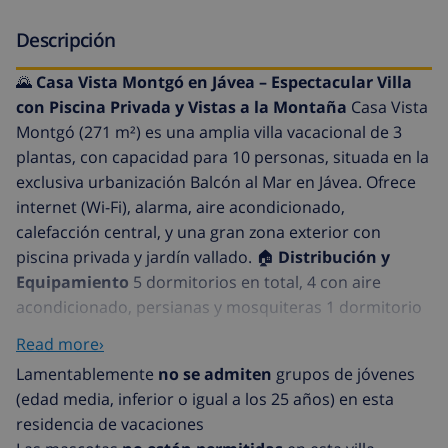
Descripción
🌄
Casa Vista Montgó en Jávea – Espectacular Villa
con Piscina Privada y Vistas a la Montaña
Casa Vista
Montgó (271 m²) es una amplia villa vacacional de 3
plantas, con capacidad para 10 personas, situada en la
exclusiva urbanización Balcón al Mar en Jávea. Ofrece
internet (Wi-Fi), alarma, aire acondicionado,
calefacción central, y una gran zona exterior con
piscina privada y jardín vallado. 🏠
Distribución y
Equipamiento
5 dormitorios en total, 4 con aire
acondicionado, persianas y mosquiteras 1 dormitorio
con baño en suite, situado en la planta baja, con
Read more›
entrada independiente desde el exterior 3 dormitorios
Lamentablemente
no se admiten
grupos de jóvenes
en la primera planta 1 dormitorio adicional en la
(edad media, inferior o igual a los 25 años) en esta
segunda planta, con entrada independiente, ventilador
residencia de vacaciones
y terraza privada con asientos y vistas a las montañas