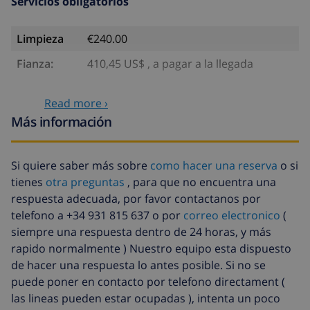
Servicios obligatorios
Limpieza
€240.00
Fianza:
410,45 US$ , a pagar a la llegada
Servicios opcionales
Read more ›
Más información
Cuna
7,04 US$ por día
Sábanas
17,59 US$ por persona
Si quiere saber más sobre
como hacer una reserva
o si
extra
tienes
otra preguntas
, para que no encuentra una
Toallas extra
8,80 US$ por persona
respuesta adecuada, por favor contactanos por
telefono a +34 931 815 637 o por
correo electronico
(
Salida tardía
113,75 US$
siempre una respuesta dentro de 24 horas, y más
Limpieza
basado en consumo de energía
rapido normalmente ) Nuestro equipo esta dispuesto
extra
(52,77 US$/HOUR)
de hacer una respuesta lo antes posible. Si no se
puede poner en contacto por telefono directament (
Fondo
4.80% del importe total
las lineas pueden estar ocupadas ), intenta un poco
cancelación: