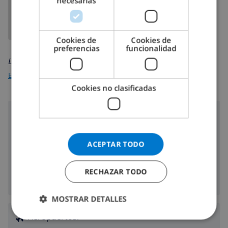
necesarias
DANISH
NORWEGIAN
Cookies de
Cookies de
preferencias
funcionalidad
Leer más sobre:
España
>
Costa Blanca >
Javea
>
Balcon al Mar
Cookies no clasificadas
Alrededores
3 km
Distancia hasta el mar:
ACEPTAR TODO
8.8 km
Distancia hasta las tiendas:
8.8 km
Distancia hasta la vida nocturna:
RECHAZAR TODO
450 m
Distancia hasta los restaurantes:
MOSTRAR DETALLES
Aeropuertos: