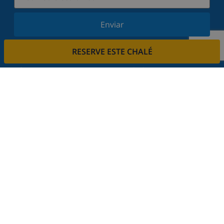
Enviar
Suscríbase a nuestro boletín y manténgase
RESERVE ESTE CHALÉ
informado sobre nuestras últimas noticias y
ofertas. Respetamos su privacidad.
Alquile su casa
¿Quiere alquilar su propiedad con nosotros?
Leer más