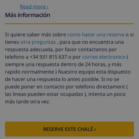
Read more ›
Limpieza
basado en consumo de energía
extra
(52,77 US$/HOUR)
Más información
Fondo
4.80% del importe total
cancelación:
Si quiere saber más sobre
como hacer una reserva
o si
tienes
otra preguntas
, para que no encuentra una
respuesta adecuada, por favor contactanos por
telefono a +34 931 815 637 o por
correo electronico
(
siempre una respuesta dentro de 24 horas, y más
rapido normalmente ) Nuestro equipo esta dispuesto
de hacer una respuesta lo antes posible. Si no se
puede poner en contacto por telefono directament (
las lineas pueden estar ocupadas ), intenta un poco
más tarde otra vez.
RESERVE ESTE CHALÉ ›