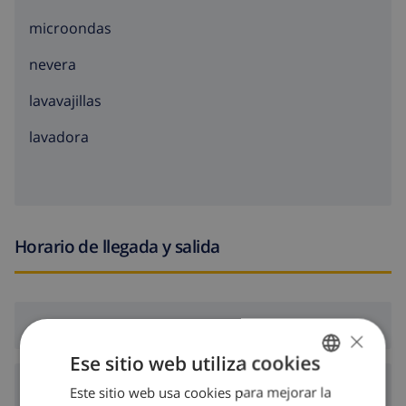
microondas
nevera
lavavajillas
lavadora
Horario de llegada y salida
Llegada:
Desde 16:00 antes de 19:00
×
Ese sitio web utiliza cookies
Salida:
Antes de: 10:00
Este sitio web usa cookies para mejorar la
SPANISH