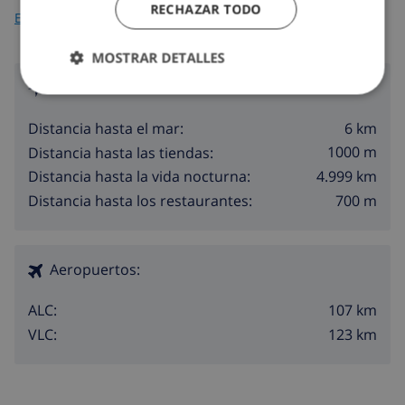
RECHAZAR TODO
España
>
Costa Blanca >
Javea
>
Balcon al Mar
MOSTRAR DETALLES
Alrededores
6 km
Distancia hasta el mar:
1000 m
Distancia hasta las tiendas:
4.999 km
Distancia hasta la vida nocturna:
700 m
Distancia hasta los restaurantes:
Aeropuertos:
107 km
ALC:
123 km
VLC: