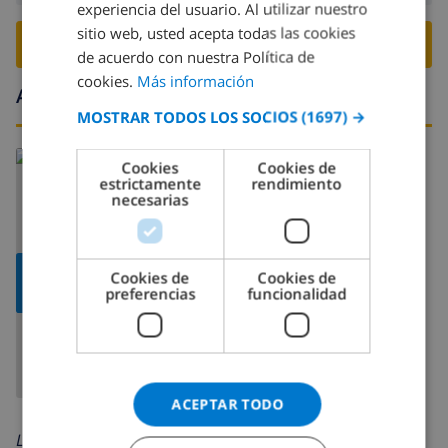
experiencia del usuario. Al utilizar nuestro
DUTCH
sitio web, usted acepta todas las cookies
RESERVE ESTE CHALÉ ›
FRENCH
de acuerdo con nuestra Política de
cookies.
Más información
SPANISH
Alrededores
MOSTRAR TODOS LOS SOCIOS
(1697) →
GERMAN
CATALAN
Cookies
Cookies de
estrictamente
rendimiento
ITALIAN
necesarias
DANISH
NORWEGIAN
MOSTRAR
Cookies de
Cookies de
MAPA
preferencias
funcionalidad
ACEPTAR TODO
Leer más sobre: