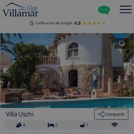
4.8
★★★★★
★★★★★
Calificación de Google
1
/
25
Villa Uschi
Compartir
4
2
1