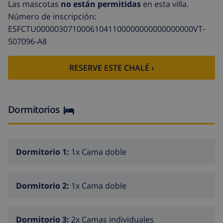
salón con aire acondicionado y televisión
Las mascotas
no están permitidas
en esta villa.
Número de inscripción:
chimenea en el salón (de leña)
ESFCTU00000307100061041100000000000000000VT-
3 dormitorios y 2 baños
507096-A8
antena satelital (Reino Unido) y televisión por cable
(Smart TV)
RESERVE ESTE CHALÉ ›
caja fuerte
lavadero con lavadora
Dormitorios
Cocina
cocina abierta con cocina de gas, horno eléctrico,
Dormitorio 1:
1x Cama doble
microondas, lavavajillas, frigorífico-congelador,
cafetera, tetera eléctrica, batidora, tostadora y
exprimidor
Dormitorio 2:
1x Cama doble
Dormitorios y baños
Dormitorio 3:
2x Camas individuales
dormitorio con aire acondicionado, cama doble y