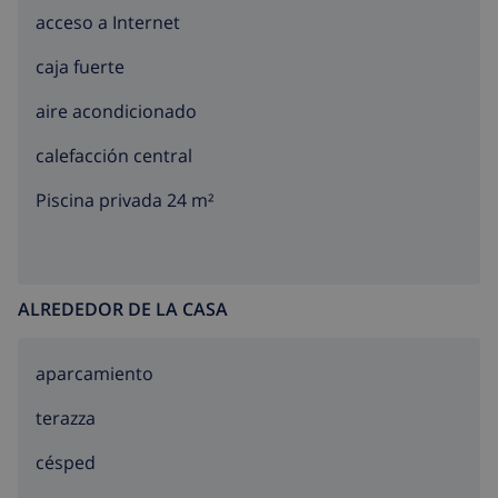
acceso a Internet
barbacoa
caja fuerte
zona de estar al aire libre y zona de comedor al aire
libre
aire acondicionado
2 plazas de aparcamiento privadas y cerradas
calefacción central
Más información
Piscina privada 24 m²
pueblo más cercano a menos de 5 kilómetros de la
villa
orilla más cercana a menos de 5 kilómetros de la
ALREDEDOR DE LA CASA
villa
playa más cercana: La Barraca (a menos de 5
aparcamiento
kilómetros de la villa)
terazza
puerto más cercano: Javea (a menos de 10
kilómetros de la villa)
césped
aeropuerto más cercano: Alicante (a menos de 100