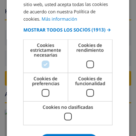
sitio web, usted acepta todas las cookies
ropa de cama y toallas
Horario de llegada y salida
FRENCH
de acuerdo con nuestra Política de
servicio de recepción y servicio de emergencia 24
cookies.
Más información
SPANISH
horas
MOSTRAR TODOS LOS SOCIOS
(1913) →
GERMAN
ping-pong
Llegada:
Desde 16:00 antes de 18:00
CATALAN
calefacción central y aire acondicionado
Cookies
Cookies de
estrictamente
rendimiento
ITALIAN
necesarias
Servicios e instalaciones con cargo adicional
Salida:
Antes de: 10:00
DANISH
servicio de limpieza
NORWEGIAN
RESERVE ESTE CHALÉ ›
Cookies de
Cookies de
cama extra y cuna (bajo petición)
preferencias
funcionalidad
Alrededores
Entretenimiento y actividades de ocio para sus
vacaciones en Javea, Costa Blanca
Cookies no clasificadas
bar (a menos de 500 metros de la casa)
paseo marítimo (Arenal) (a menos de 5 kilómetros
de la casa)