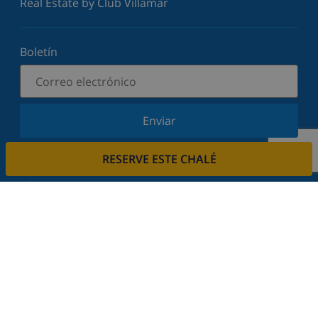
Real Estate by Club Villamar
Boletín
Enviar
Suscríbase a nuestro boletín y manténgase
RESERVE ESTE CHALÉ
informado sobre nuestras últimas noticias y
ofertas. Respetamos su privacidad.
Alquile su casa
¿Quiere alquilar su propiedad con nosotros?