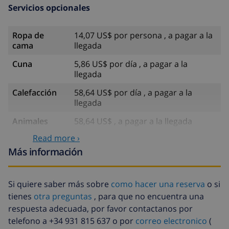
Servicios opcionales
Ropa de
14,07 US$ por persona , a pagar a la
cama
llegada
Cuna
5,86 US$ por día , a pagar a la
llegada
Calefacción
58,64 US$ por día , a pagar a la
llegada
Animales
58,64 US$ , a pagar a la llegada
Read more ›
Electricidad
23,45 US$ por día , a pagar a la
llegada
Más información
Sábanas
17,59 US$ por persona , a pagar a la
extra
llegada
Si quiere saber más sobre
como hacer una reserva
o si
tienes
otra preguntas
, para que no encuentra una
Toallas extra
8,80 US$ por persona , a pagar a la
llegada
respuesta adecuada, por favor contactanos por
telefono a +34 931 815 637 o por
correo electronico
(
Salida tardía
113,75 US$