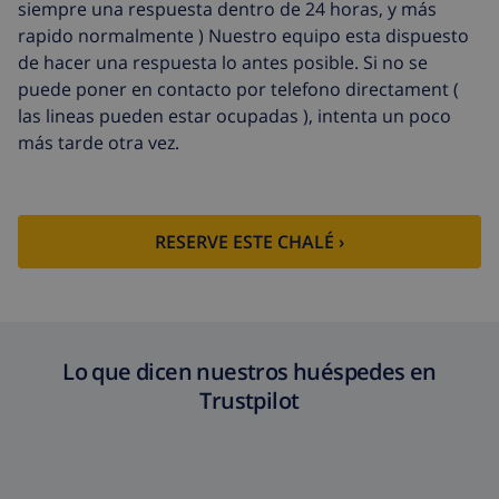
siempre una respuesta dentro de 24 horas, y más
Limpieza
basado en consumo de energía
rapido normalmente ) Nuestro equipo esta dispuesto
extra
(52,77 US$/HOUR)
de hacer una respuesta lo antes posible. Si no se
puede poner en contacto por telefono directament (
Fondo
4.80% del importe total
las lineas pueden estar ocupadas ), intenta un poco
cancelación:
más tarde otra vez.
RESERVE ESTE CHALÉ ›
Lo que dicen nuestros huéspedes en
Trustpilot