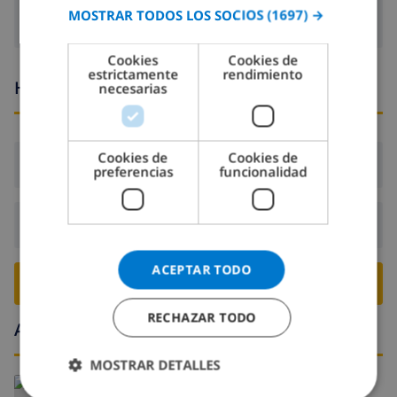
MOSTRAR TODOS LOS SOCIOS
(1697) →
GERMAN
CATALAN
Cookies
Cookies de
estrictamente
rendimiento
ITALIAN
Horario de llegada y salida
necesarias
DANISH
NORWEGIAN
Cookies de
Cookies de
Llegada:
Desde 17:00 antes de 20:00
preferencias
funcionalidad
Salida:
Antes de: 10:00
ACEPTAR TODO
RESERVE ESTE CHALÉ ›
RECHAZAR TODO
Alrededores
MOSTRAR DETALLES