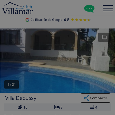
4.8
★★★★★
★★★★★
Calificación de Google
1
/
21
Villa Debussy
Compartir
16
8
4