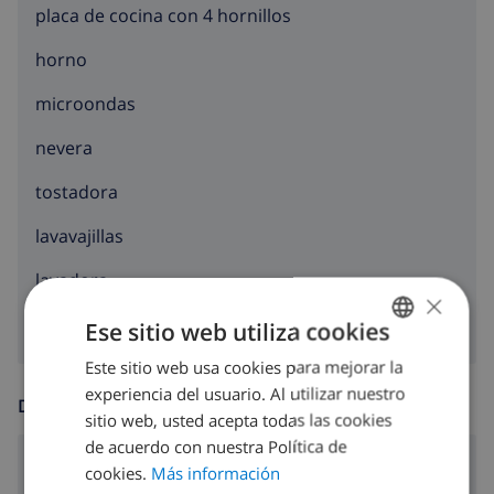
placa de cocina con 4 hornillos
horno
microondas
nevera
tostadora
lavavajillas
lavadora
×
Ese sitio web utiliza cookies
Este sitio web usa cookies para mejorar la
SPANISH
experiencia del usuario. Al utilizar nuestro
DUTCH
DIVERSIÓN
sitio web, usted acepta todas las cookies
FRENCH
de acuerdo con nuestra Política de
Satélite televisión
cookies.
Más información
SPANISH