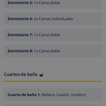
Dormitorio 5:
1x Cama doble
total de 4 cuartos de baño, de los cuales 2 en suite
Exterior
Dormitorio 6:
2x Camas individuales
parcela vallada
Dormitorio 7:
1x Cama doble
piscina privada oval de 8m x 4m y 2m de
profundidad
jardín con césped y árboles
Dormitorio 8:
1x Cama doble
2 terrazas, de las cuales 1 cubierta
barbacoa
plaza de garaje y 4 plazas de parking de las cuales 2
Cuartos de baño
cubiertas
Más info
Cuarto de baño 1:
Bañera, Lavabo, Inodoro
se admiten mascotas