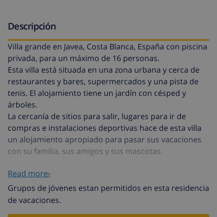
Descripción
Villa grande en Javea, Costa Blanca, España con piscina
privada, para un máximo de 16 personas.
Esta villa está situada en una zona urbana y cerca de
restaurantes y bares, supermercados y una pista de
tenis. El alojamiento tiene un jardín con césped y
árboles.
La cercanía de sitios para salir, lugares para ir de
compras e instalaciones deportivas hace de esta villa
un alojamiento apropiado para pasar sus vacaciones
con su familia, sus amigos y sus mascotas.
Read more›
Interior
Grupos de jóvenes estan permitidos en esta residencia
villa de 2 plantas
de vacaciones.
salón/comedor con televisión